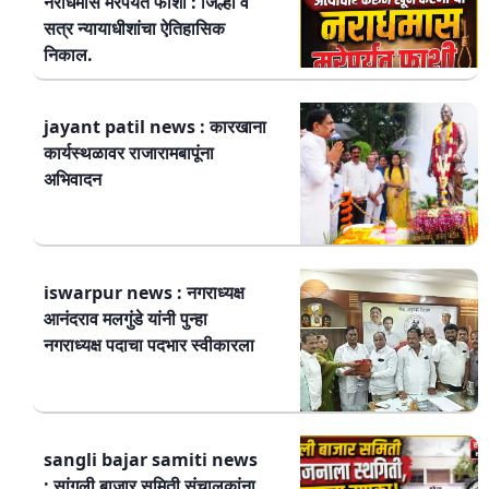
नराधमास मरेपर्यंत फाशी : जिल्हा व
सत्र न्यायाधीशांचा ऐतिहासिक
निकाल.
jayant patil news : कारखाना
कार्यस्थळावर राजारामबापूंना
अभिवादन
iswarpur news : नगराध्यक्ष
आनंदराव मलगुंडे यांनी पुन्हा
नगराध्यक्ष पदाचा पदभार स्वीकारला
sangli bajar samiti news
: सांगली बाजार समिती संचालकांना