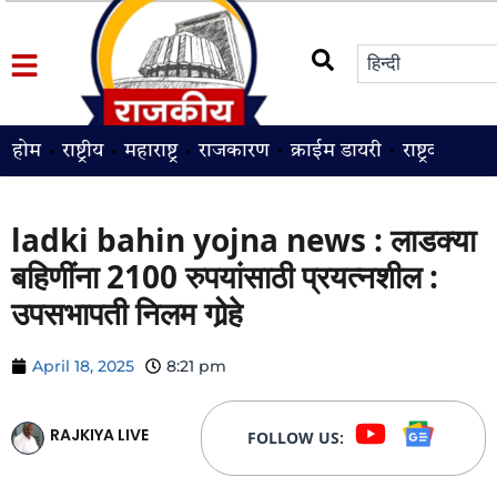
होम
राष्ट्रीय
महाराष्ट्र
राजकारण
क्राईम डायरी
राष्ट्रवादी
श
ladki bahin yojna news : लाडक्या
बहिणींना 2100 रुपयांसाठी प्रयत्नशील :
उपसभापती निलम गोर्‍हे
April 18, 2025
8:21 pm
RAJKIYA LIVE
FOLLOW US: