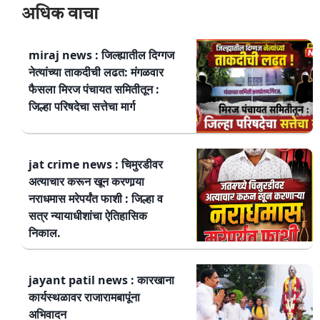
अधिक वाचा
miraj news : जिल्ह्यातील दिग्गज
नेत्यांच्या ताकदीची लढत: मंगळवार
फैसला मिरज पंचायत समितीतून :
जिल्हा परिषदेचा सत्तेचा मार्ग
jat crime news : चिमुरडीवर
अत्याचार करून खून करणार्‍या
नराधमास मरेपर्यंत फाशी : जिल्हा व
सत्र न्यायाधीशांचा ऐतिहासिक
निकाल.
jayant patil news : कारखाना
कार्यस्थळावर राजारामबापूंना
अभिवादन