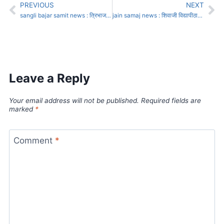
PREVIOUS
NEXT
sangli bajar samit news : त्रिभाजनामुळे संचालकांना मुदतवाढ की बरखास्त, तर्कवितर्क सुुरु
jain samaj news : शिवाजी विद्यापीठात भ.महावीर अध्यासनाच्या इमारतीचे भूमीपूजन
Leave a Reply
Your email address will not be published.
Required fields are
marked
*
Comment
*