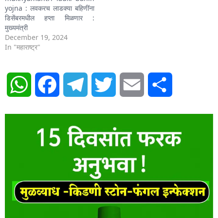
yojna : लवकरच लाडक्या बहिणींना
डिसेंबरमधील हप्ता मिळणार :
मुख्यमंत्री
December 19, 2024
In "महाराष्ट्र"
WhatsApp
Facebook
Telegram
Twitter
Email
Share