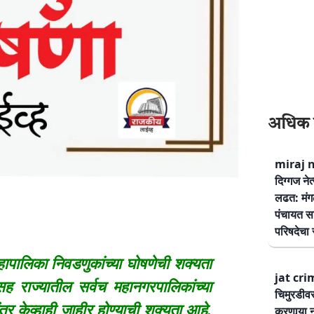
अधिक 
miraj ne
दिग्गज नेत
लढत: मंग
पंचायत सम
परिषदेचा स
पालिका निवडणुकांच्या घोषणेची शक्यता
jat cri
ह राज्यातील सर्वच महानगरपालिकांच्या
चिमुरडीव
ंतर केव्हाही जाहीर होण्याची शक्यता आहे.
करणार्‍या 