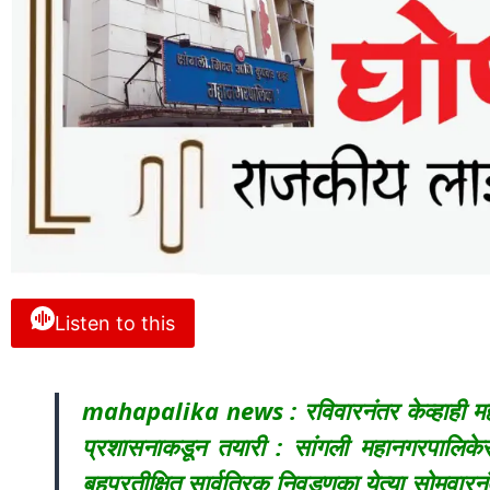
Listen to this
mahapalika news : रविवारनंतर केव्हाही महा
प्रशासनाकडून तयारी : सांगली महानगरपालिकेस
बहुप्रतीक्षित सार्वत्रिक निवडणुका येत्या सोमवारन