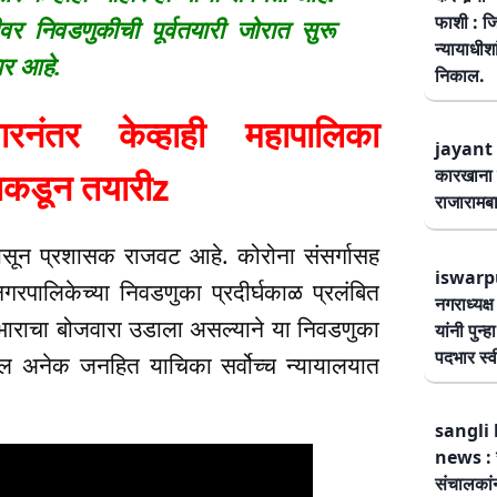
फाशी : जि
 निवडणुकीची पूर्वतयारी जोरात सुरू
न्यायाधीश
ार आहे.
निकाल.
तर केव्हाही महापालिका
jayant 
नाकडून तयारीz
कारखाना 
राजारामबा
ांपासून प्रशासक राजवट आहे. कोरोना संसर्गासह
iswarp
नगरपालिकेच्या निवडणुका प्रदीर्घकाळ प्रलंबित
नगराध्यक्
भाराचा बोजवारा उडाला असल्याने या निवडणुका
यांनी पुन्
पदभार स्
ातील अनेक जनहित याचिका सर्वोच्च न्यायालयात
sangli 
news : स
संचालकांन