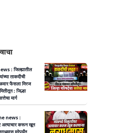
वाचा
ws : जिल्ह्यातील
्यांच्या ताकदीची
ळवार फैसला मिरज
ितीतून : जिल्हा
त्तेचा मार्ग
me news :
र अत्याचार करून खून
नराधमास मरेपर्यंत