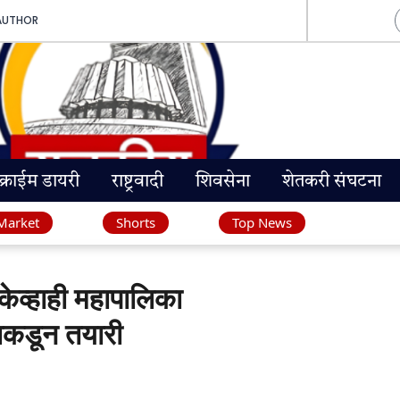
AUTHOR
क्राईम डायरी
राष्ट्रवादी
शिवसेना
शेतकरी संघटना
Market
Shorts
Top News
्हाही महापालिका
नाकडून तयारी