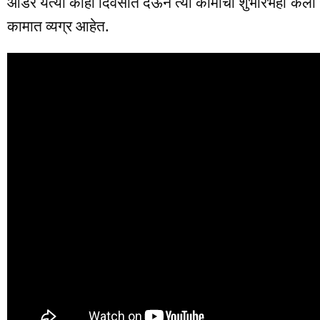
ऑर्डर येत्या काही दिवसांत देऊन त्या कामांचा शुभारंभही क
कामात व्यग्र आहेत.