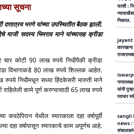
ाच्या सूचना
फाशी : जि
न्यायाधीश
निकाल.
्री दत्तात्रय भरणे यांच्या उपस्थितीत बैठक झाली.
चे माजी सदस्य भिमराव माने यांच्यासह क्रीडा
jayant 
कारखाना 
राजारामबा
मंजूर चार कोटी 90 लाख रुपये निधीपैकी क्रीडा
रीडा विभागाकडे 80 लाख रुपये शिल्लक आहेत.
iswarp
रुपये निधीमधून सध्या हिंदकेसरी मारुती माने
नगराध्यक्
 राहिलेली कामे पूर्ण करण्यासाठी 65 लाख रुपये
यांनी पुन्
पदभार स्
्या कवठेपिरान येथील स्मारकाला दहा वर्षापूर्वी
sangli 
news : स
या दहा वर्षापासून स्मारकाचे काम अपूर्णच आहे.
संचालकांन