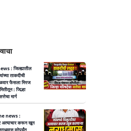
वाचा
ws : जिल्ह्यातील
्यांच्या ताकदीची
ळवार फैसला मिरज
ितीतून : जिल्हा
त्तेचा मार्ग
me news :
र अत्याचार करून खून
नराधमास मरेपर्यंत