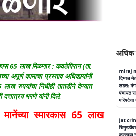
अधिक 
रकास 65 लाख मिळणार : कवठेपिरान (ता.
miraj ne
्या अपूर्ण कामाचा प्रस्ताव अधिकार्‍यांनी
दिग्गज नेत
 लाख रुपयांचा निधीही तातडीने देण्यात
लढत: मंग
पंचायत सम
दत्तात्रय भरणे यांनी दिले.
परिषदेचा स
ेेंच्या स्मारकास 65 लाख
jat cri
चिमुरडीव
करणार्‍या 