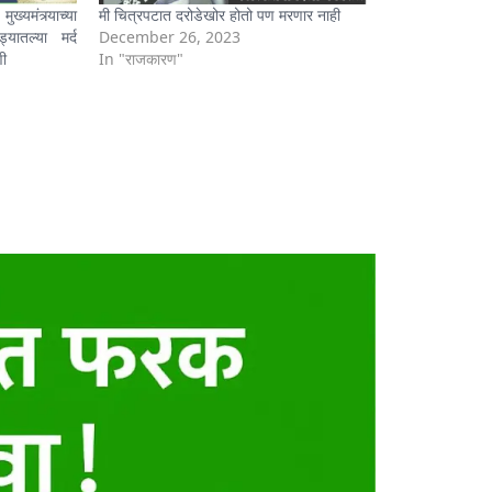
ंत्र्याच्या
मी चित्रपटात दरोडेखोर होतो पण मरणार नाही
ातल्या मर्द
December 26, 2023
णी
In "राजकारण"