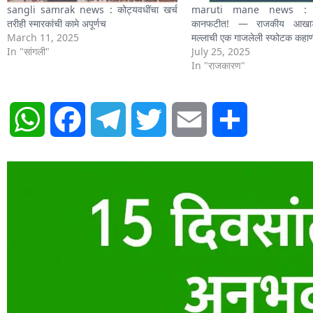
sangli samrak news : कोट्यवधींचा खर्च
maruti mane news : मुख्यम
तरीही स्मारकांची कामे अपूर्णच
कानफटीत! — राजकीय आखाड्य
March 11, 2025
मल्लाची एक गाजलेली स्फोटक कहा
In "सांगली"
July 25, 2025
In "राजकारण"
WhatsApp
Facebook
Telegram
Twitter
Email
Share