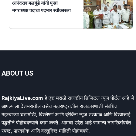
आनंदराव मलगुंडे यांनी पुन्हा
नगराध्यक्ष पदाचा पदभार स्वीकारला
ABOUT US
RajkiyaLive.com
हे एक मराठी राजकीय डिजिटल न्यूज पोर्टल आहे जे
आपल्याला देशभरातील तसेच महाराष्ट्रातील राजकारणाशी संबंधित
महत्त्वाच्या घडामोडी, विश्लेषणं आणि ब्रेकिंग न्यूज तत्काळ आणि विश्वासार्ह
पद्धतीने पोहोचवण्याचे काम करते. आमचा उद्देश आहे सामान्य नागरिकांपर्यंत
स्पष्ट, पारदर्शक आणि वस्तुनिष्ठ माहिती पोहोचवणे.