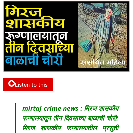
Listen to this
mirtaj crime news : मिरज शासकीय
रूग्णालयातून तीन दिवसाच्या बाळाची चोरी:
मिरज शासकीय रूग्णालयातील प्रसुती