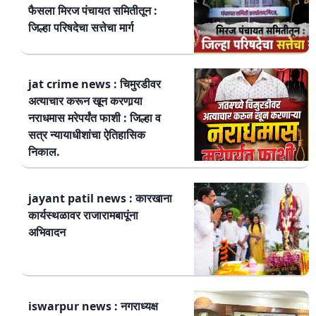
फैसला मिरज पंचायत समितीतून :
जिल्हा परिषदेचा सत्तेचा मार्ग
jat crime news : चिमुरडीवर
अत्याचार करून खून करणार्‍या
नराधमास मरेपर्यंत फाशी : जिल्हा व
सत्र न्यायाधीशांचा ऐतिहासिक
निकाल.
jayant patil news : कारखाना
कार्यस्थळावर राजारामबापूंना
अभिवादन
iswarpur news : नगराध्यक्ष