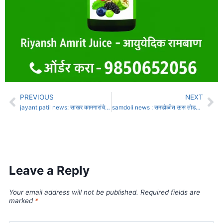
PREVIOUS
NEXT
jayant patil news: साखर कामगारांचे जेष्ठ नेते शंकरराव रामचंद्र भोसले यांचे निधन
samdoli news : समडोळीत ऊस तोडणी मजूर पुरविण्याच्या आमिषाने शेतकर्‍याला 12 लाखाचा गंडा
Leave a Reply
Your email address will not be published.
Required fields are
marked
*