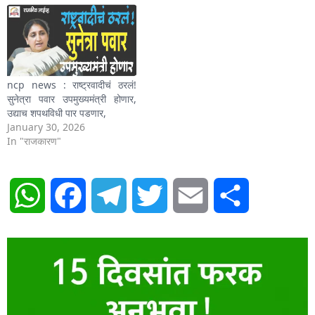
ncp news : राष्ट्रवादीचं ठरलं!
सुनेत्रा पवार उपमुख्यमंत्री होणार,
उद्याच शपथविधी पार पडणार,
January 30, 2026
In "राजकारण"
WhatsApp
Facebook
Telegram
Twitter
Email
Share