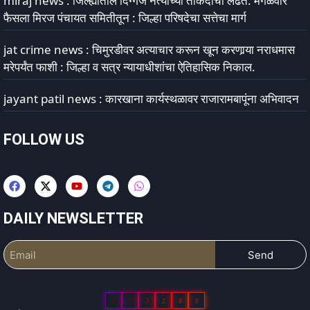
miraj news : जिल्ह्यातील दिग्गज नेत्यांच्या ताकदीची लढत: मंगळवार
फैसला मिरज पंचायत समितीतून : जिल्हा परिषदेचा सत्तेचा मार्ग
jat crime news : चिमुरडीवर अत्याचार करून खून करणार्‍या नराधमास
मरेपर्यंत फाशी : जिल्हा व सत्र न्यायाधीशांचा ऐतिहासिक निकाल.
jayant patil news : कारखाना कार्यस्थळावर राजारामबापूंना अभिवादन
FOLLOW US
DAILY NEWSLETTER
Send
5
7
3
2
8
8