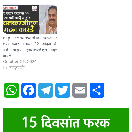
ncp vidhansabha news :
शरद पवार गटाच्या 22 उमेदवारांची
यादी जाहीर; इचलकरंजीतून मदन
कारंडे
October 26, 2024
In "राष्ट्रवादी"
WhatsApp
Facebook
Telegram
Twitter
Email
Share