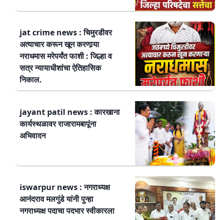
jat crime news : चिमुरडीवर
अत्याचार करून खून करणार्‍या
नराधमास मरेपर्यंत फाशी : जिल्हा व
सत्र न्यायाधीशांचा ऐतिहासिक
निकाल.
jayant patil news : कारखाना
कार्यस्थळावर राजारामबापूंना
अभिवादन
iswarpur news : नगराध्यक्ष
आनंदराव मलगुंडे यांनी पुन्हा
नगराध्यक्ष पदाचा पदभार स्वीकारला