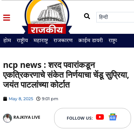
होम
राष्ट्रीय
महाराष्ट्र
राजकारण
क्राईम डायरी
राष्ट्रवादी
श
ncp news : शरद पवारांकडून
एकत्रिकरणाचे संकेत निर्णयाचा चेंडू सुप्रिया,
जयंत पाटलांच्या कोर्टात
May 8, 2025
9:01 pm
RAJKIYA LIVE
FOLLOW US: