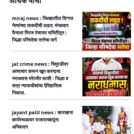
अधिक वाचा
miraj news : जिल्ह्यातील दिग्गज
नेत्यांच्या ताकदीची लढत: मंगळवार
फैसला मिरज पंचायत समितीतून :
जिल्हा परिषदेचा सत्तेचा मार्ग
jat crime news : चिमुरडीवर
अत्याचार करून खून करणार्‍या
नराधमास मरेपर्यंत फाशी : जिल्हा व
सत्र न्यायाधीशांचा ऐतिहासिक
निकाल.
jayant patil news : कारखाना
कार्यस्थळावर राजारामबापूंना
अभिवादन