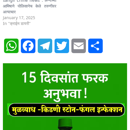
sangli crime news : लग्नाच्या
आमिषाने पोलिसानेच केले तरुणीवर
अत्याचार
January 17, 2025
In "क्राईम डायरी"
WhatsApp
Facebook
Telegram
Twitter
Email
Share