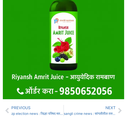
PREVIOUS
NEXT
zp election news : जिल्हा परिषद मतदारसंघाची होणार पुनर्रचना
sangli crime news : सांगलीतील तरुणीला लग्नाचे आमिष दाखवून केले अत्याचार : 12 लाखांची केली फसवणूक,