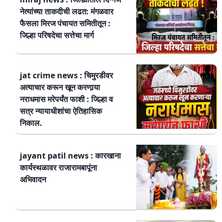
नेत्यांच्या ताकदीची लढत: मंगळवार
फैसला मिरज पंचायत समितीतून :
जिल्हा परिषदेचा सत्तेचा मार्ग
jat crime news : चिमुरडीवर
अत्याचार करून खून करणार्‍या
नराधमास मरेपर्यंत फाशी : जिल्हा व
सत्र न्यायाधीशांचा ऐतिहासिक
निकाल.
jayant patil news : कारखाना
कार्यस्थळावर राजारामबापूंना
अभिवादन