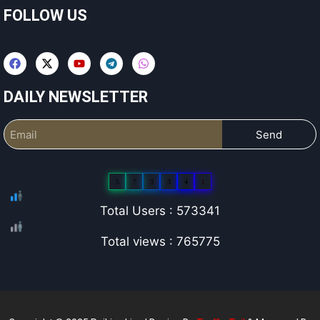
FOLLOW US
DAILY NEWSLETTER
Send
5
7
3
3
4
1
Total Users : 573341
Total views : 765775