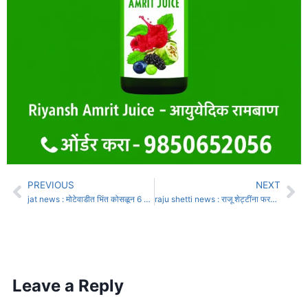
PREVIOUS
NEXT
jat news : मोटेवाडीत भिंत कोसळून 6 भाविकांचा दुर्दैवी मृत्यू
raju shetti news : राजू शेट्टींना फरफटत नेलं, जानकरांना उचलून नेलं; कोकणातल्या काजू आंबा उत्पादक आंदोलकांना पोलिसांनी ताब्यात घेतलं, मुंबईत घमासान
Leave a Reply