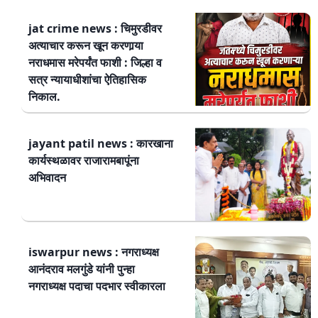
jat crime news : चिमुरडीवर
अत्याचार करून खून करणार्‍या
नराधमास मरेपर्यंत फाशी : जिल्हा व
सत्र न्यायाधीशांचा ऐतिहासिक
निकाल.
jayant patil news : कारखाना
कार्यस्थळावर राजारामबापूंना
अभिवादन
iswarpur news : नगराध्यक्ष
आनंदराव मलगुंडे यांनी पुन्हा
नगराध्यक्ष पदाचा पदभार स्वीकारला