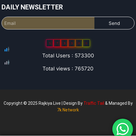
DAILY NEWSLETTER
Send
5
7
3
3
0
0
Total Users : 573300
Total views : 765720
Copyright © 2025 Rajkiya Live | Design By
Traffic Tail
& Managed By
7k Network