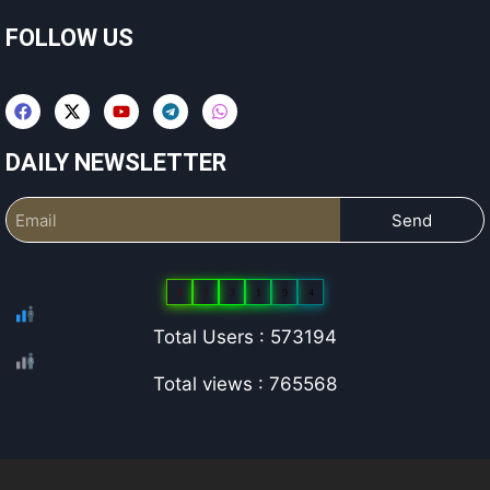
FOLLOW US
DAILY NEWSLETTER
Send
5
7
3
1
9
4
Total Users : 573194
Total views : 765568