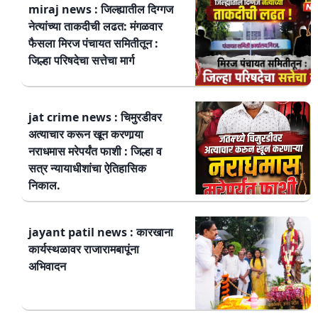
miraj news : जिल्ह्यातील दिग्गज
नेत्यांच्या ताकदीची लढत: मंगळवार
फैसला मिरज पंचायत समितीतून :
जिल्हा परिषदेचा सत्तेचा मार्ग
jat crime news : चिमुरडीवर
अत्याचार करून खून करणार्‍या
नराधमास मरेपर्यंत फाशी : जिल्हा व
सत्र न्यायाधीशांचा ऐतिहासिक
निकाल.
jayant patil news : कारखाना
कार्यस्थळावर राजारामबापूंना
अभिवादन