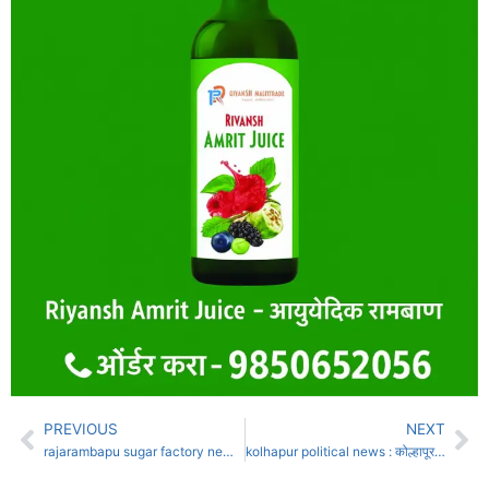
PREVIOUS
NEXT
rajarambapu sugar factory news : राजारामबापू पाटील सहकारी साखर कारखान्यास “राष्ट्रीय ऊस विकास पुरस्कार
kolhapur political news : कोल्हापूर जिल्ह्यात सरपंचपदासाठी तिसर्‍यांदा फेरआरक्षण काढणार