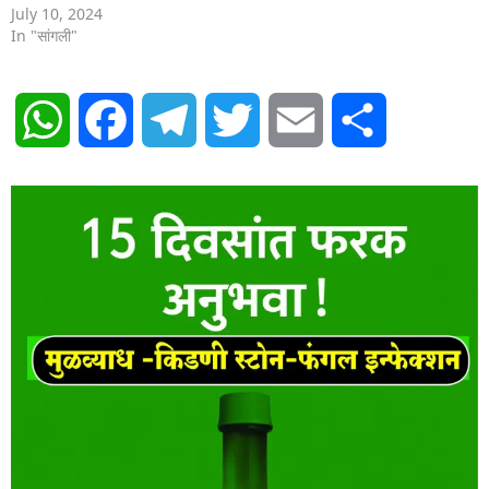
July 10, 2024
In "सांगली"
WhatsApp
Facebook
Telegram
Twitter
Email
Share