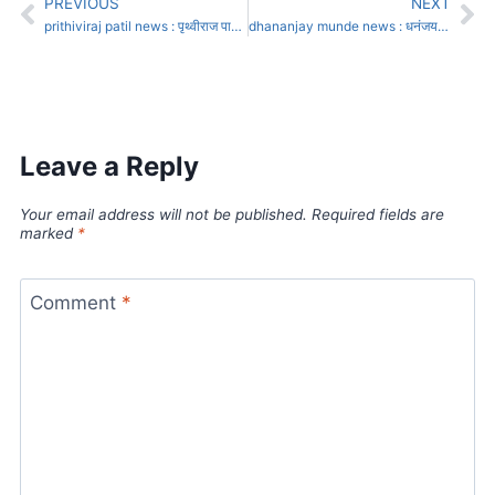
PREVIOUS
NEXT
prithiviraj patil news : पृथ्वीराज पाटील यांचा भाजप प्रवेश पक्का! पश्चिम महाराष्ट्रात नवे राजकीय समीकरण
dhananjay munde news : धनंजय मुंडेचे मुंबईत १६ कोटीचं घर तरीही शासकीय बंगला सोडला नाही
Leave a Reply
Your email address will not be published.
Required fields are
marked
*
Comment
*