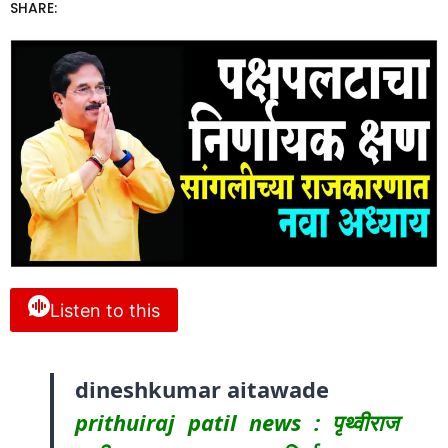
SHARE:
Listen to this
dineshkumar aitawade
prithuiraj patil news : पृथ्वीराज