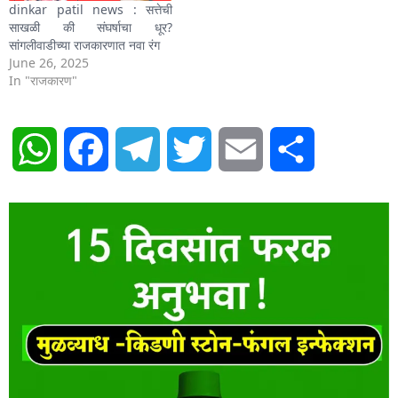
dinkar patil news : सत्तेची
साखळी की संघर्षाचा धूर?
सांगलीवाडीच्या राजकारणात नवा रंग
June 26, 2025
In "राजकारण"
WhatsApp
Facebook
Telegram
Twitter
Email
Share