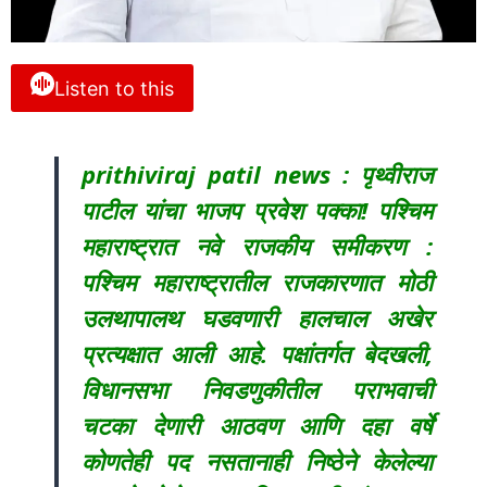
Listen to this
prithiviraj patil news : पृथ्वीराज
पाटील यांचा भाजप प्रवेश पक्का! पश्चिम
महाराष्ट्रात नवे राजकीय समीकरण :
पश्चिम महाराष्ट्रातील राजकारणात मोठी
उलथापालथ घडवणारी हालचाल अखेर
प्रत्यक्षात आली आहे. पक्षांतर्गत बेदखली,
विधानसभा निवडणुकीतील पराभवाची
चटका देणारी आठवण आणि दहा वर्षे
कोणतेही पद नसतानाही निष्ठेने केलेल्या