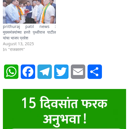
prithuraj patil news :
मुख्यमंत्र्यांच्या हस्ते पृथ्वीराज पाटील
यांचा भाजप प्रवेश
August 13, 2025
In "राजकारण"
WhatsApp
Facebook
Telegram
Twitter
Email
Share