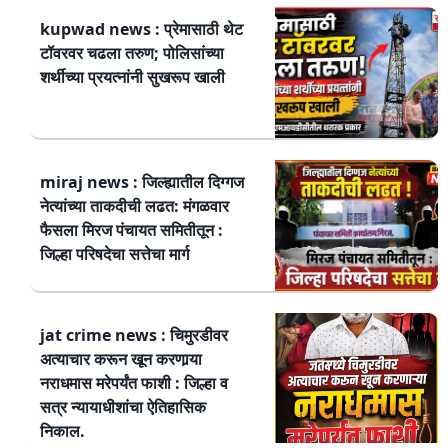
kupwad news : प्रेमासाठी थेट
टॉवरवर चढला तरुण; पोलिसांच्या
शर्थीच्या प्रयत्नांनी सुखरूप खाली
miraj news : जिल्ह्यातील दिग्गज
नेत्यांच्या ताकदीची लढत: मंगळवार
फैसला मिरज पंचायत समितीतून :
जिल्हा परिषदेचा सत्तेचा मार्ग
jat crime news : चिमुरडीवर
अत्याचार करून खून करणार्‍या
नराधमास मरेपर्यंत फाशी : जिल्हा व
सत्र न्यायाधीशांचा ऐतिहासिक
निकाल.