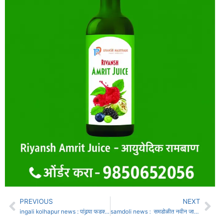
PREVIOUS
NEXT
ingali kolhapur news : पांढर्‍या फडक्यात जनावराचे काळीज, कुंकू, गुलाल, लिंबू
samdoli news : समडोळीत नवीन जावयाचे स्वागत… पण झाड लावून! —