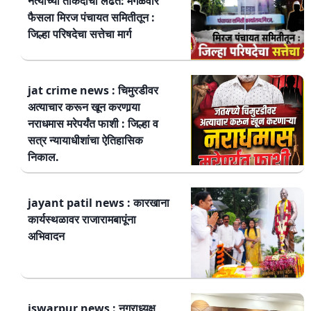
नेत्यांच्या ताकदीची लढत: मंगळवार
फैसला मिरज पंचायत समितीतून :
जिल्हा परिषदेचा सत्तेचा मार्ग
jat crime news : चिमुरडीवर
अत्याचार करून खून करणार्‍या
नराधमास मरेपर्यंत फाशी : जिल्हा व
सत्र न्यायाधीशांचा ऐतिहासिक
निकाल.
jayant patil news : कारखाना
कार्यस्थळावर राजारामबापूंना
अभिवादन
iswarpur news : नगराध्यक्ष