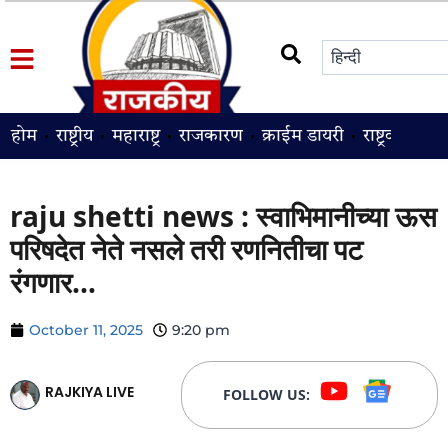
होम
राष्ट्रीय
महाराष्ट्र
राजकारण
क्राईम डायरी
राष्ट्रवादी
श
raju shetti news : स्वाभिमानीच्या ऊस
परिषदेत नेते नसले तरी रणनितीचा पट
रंगणार…
October 11, 2025
9:20 pm
RAJKIYA LIVE
FOLLOW US: