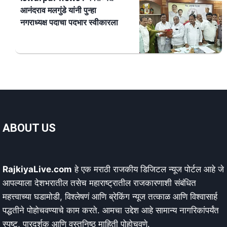
आनंदराव मलगुंडे यांनी पुन्हा
नगराध्यक्ष पदाचा पदभार स्वीकारला
ABOUT US
RajkiyaLive.com
हे एक मराठी राजकीय डिजिटल न्यूज पोर्टल आहे जे
आपल्याला देशभरातील तसेच महाराष्ट्रातील राजकारणाशी संबंधित
महत्त्वाच्या घडामोडी, विश्लेषणं आणि ब्रेकिंग न्यूज तत्काळ आणि विश्वासार्ह
पद्धतीने पोहोचवण्याचे काम करते. आमचा उद्देश आहे सामान्य नागरिकांपर्यंत
स्पष्ट, पारदर्शक आणि वस्तुनिष्ठ माहिती पोहोचवणे.