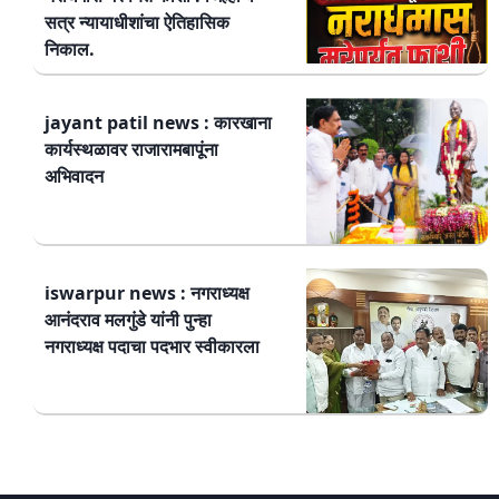
सत्र न्यायाधीशांचा ऐतिहासिक
निकाल.
jayant patil news : कारखाना
कार्यस्थळावर राजारामबापूंना
अभिवादन
iswarpur news : नगराध्यक्ष
आनंदराव मलगुंडे यांनी पुन्हा
नगराध्यक्ष पदाचा पदभार स्वीकारला