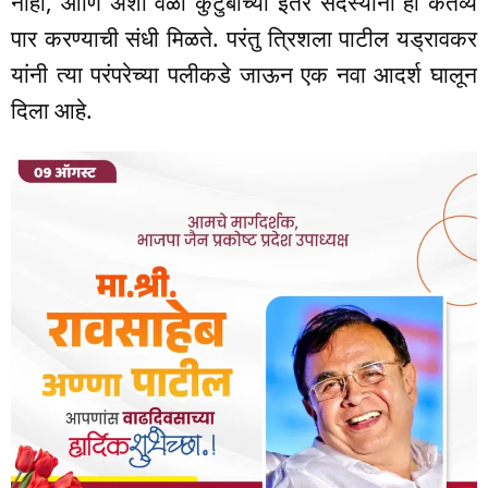
नाही, आणि अशा वेळी कुटुंबाच्या इतर सदस्यांना ही कर्तव्ये
पार करण्याची संधी मिळते. परंतु त्रिशला पाटील यड्रावकर
यांनी त्या परंपरेच्या पलीकडे जाऊन एक नवा आदर्श घालून
दिला आहे.