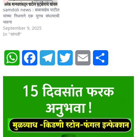
samdoli news : बाबासाहेब पाटील
यांच्या निधनाने एक युगच संपल्याची
भावना
September 9, 2025
In "सांगली"
WhatsApp
Facebook
Telegram
Twitter
Email
Share