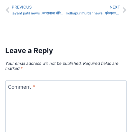
PREVIOUS
NEXT
jayant patil news : मतदानाचा संविधानीक अधिकारच गायब होतोय : जयंत पाटील
kolhapur murdar news : प्रेमप्रकरणातून आंबा घाटात तरूणीचा खून; मृतदेह दरीत फेकून दिला
Leave a Reply
Your email address will not be published.
Required fields are
marked
*
Comment
*