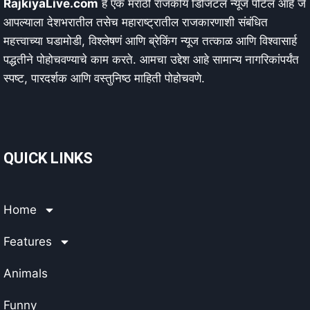
RajkiyaLive.com
हे एक मराठी राजकीय डिजिटल न्यूज पोर्टल आहे जे
आपल्याला देशभरातील तसेच महाराष्ट्रातील राजकारणाशी संबंधित
महत्त्वाच्या घडामोडी, विश्लेषणं आणि ब्रेकिंग न्यूज तत्काळ आणि विश्वासार्ह
पद्धतीने पोहोचवण्याचे काम करते. आमचा उद्देश आहे सामान्य नागरिकांपर्यंत
स्पष्ट, पारदर्शक आणि वस्तुनिष्ठ माहिती पोहोचवणे.
QUICK LINKS
Home
Features
Animals
Funny