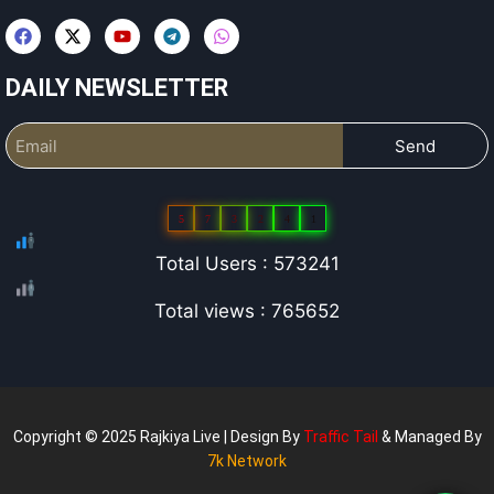
DAILY NEWSLETTER
Send
5
7
3
2
4
1
Total Users : 573241
Total views : 765652
Copyright © 2025 Rajkiya Live | Design By
Traffic Tail
& Managed By
7k Network