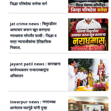
जिल्हा परिषदेचा सत्तेचा मार्ग
jat crime news : चिमुरडीवर
अत्याचार करून खून करणार्‍या
नराधमास मरेपर्यंत फाशी : जिल्हा व
सत्र न्यायाधीशांचा ऐतिहासिक
निकाल.
jayant patil news : कारखाना
कार्यस्थळावर राजारामबापूंना
अभिवादन
iswarpur news : नगराध्यक्ष
आनंदराव मलगुंडे यांनी पुन्हा