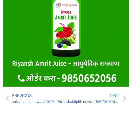
PREVIOUS
NEXT
ankali crime news : अंकलीत भल्या पहाटे महिलेच्या गळ्यातील सोने हिसडा मारून केले लंपास
shaktipith news : शिक्तीपीठ महामार्गासाठी सुधारित अधिसूचना जारी; कोल्हापूर जिल्ह्यातील 8 तालुके, 78 गावांचा समावेश