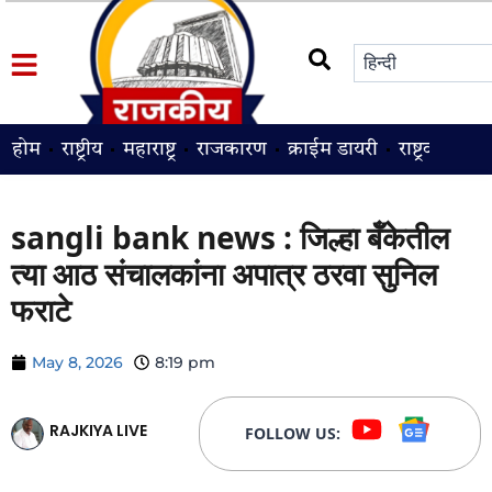
होम
राष्ट्रीय
महाराष्ट्र
राजकारण
क्राईम डायरी
राष्ट्रवादी
श
sangli bank news : जिल्हा बॅँकेतील
त्या आठ संचालकांना अपात्र ठरवा सुनिल
फराटे
May 8, 2026
8:19 pm
RAJKIYA LIVE
FOLLOW US: