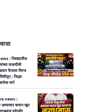
वाचा
ws : जिल्ह्यातील
्यांच्या ताकदीची
ळवार फैसला मिरज
ितीतून : जिल्हा
त्तेचा मार्ग
me news :
र अत्याचार करून खून
नराधमास मरेपर्यंत