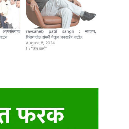
ल्पसंख्याक
ravsaheb patil sangli : सहकार,
्घाटन
शिक्षणातील संयमी नेतृत्व रावसाहेब पाटील
August 8, 2024
In "जैन वार्ता"