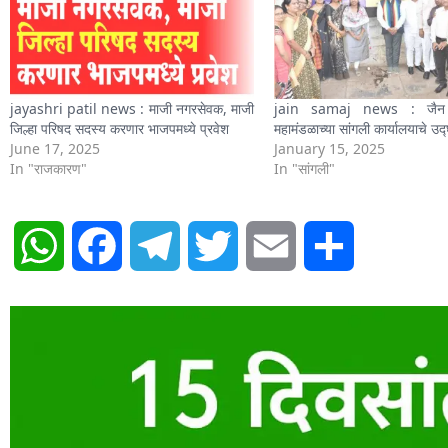
jayashri patil news : माजी नगरसेवक, माजी
jain samaj news : जैन अ
जिल्हा परिषद सदस्य करणार भाजपमध्ये प्रवेश
महामंडळाच्या सांगली कार्यालयाचे उद
June 17, 2025
January 15, 2025
In "राजकारण"
In "सांगली"
WhatsApp
Facebook
Telegram
Twitter
Email
Share