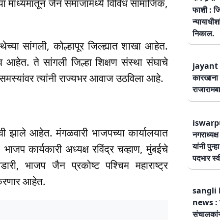
च्या माध्यमातून जैन समाजामध्ये विविध सामाजिक,
फाशी : जि
न्यायाधीश
निकाल.
थेच्या सांगली, कोल्हापूर जिल्ह्यात शाखा आहेत.
त्व आहेत. ते सांगली जिल्हा शिक्षण संस्था संघाचे
jayant 
 समस्यांवर त्यांनी राज्यभर आवाज उठविला आहे.
कारखाना 
राजारामबा
iswarp
्वी झाले आहेत. मंगळवारी भाजपच्या कार्यालयात
नगराध्यक्
यांनी पुन्
 भाजप कार्यकारी अध्यक्ष रविंद्र चव्हाण, मुंबईचे
पदभार स्
ंडारी, भाजप जैन प्रकोष्ट पश्चिम महाराष्ट्र
श करणार आहेत.
sangli 
news : स
संचालकांन