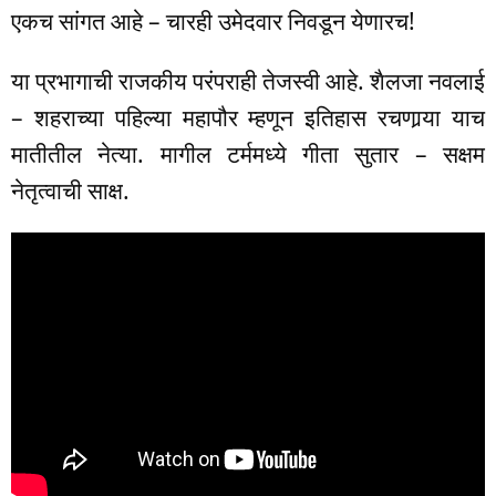
एकच सांगत आहे – चारही उमेदवार निवडून येणारच!
या प्रभागाची राजकीय परंपराही तेजस्वी आहे. शैलजा नवलाई
– शहराच्या पहिल्या महापौर म्हणून इतिहास रचणार्‍या याच
मातीतील नेत्या. मागील टर्ममध्ये गीता सुतार – सक्षम
नेतृत्वाची साक्ष.