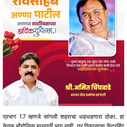
प्रभाग 17 म्हणजे सांगली शहराचा धडधडणारा ठोका. हा
केवळ भौगोलिक मध्यवर्ती भाग नाही, तर विकासाचा केंद्रबिंदू