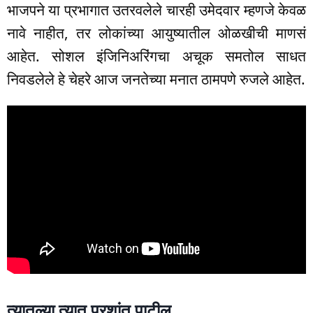
भाजपने या प्रभागात उतरवलेले चारही उमेदवार म्हणजे केवळ
नावे नाहीत, तर लोकांच्या आयुष्यातील ओळखीची माणसं
आहेत. सोशल इंजिनिअरिंगचा अचूक समतोल साधत
निवडलेले हे चेहरे आज जनतेच्या मनात ठामपणे रुजले आहेत.
त्यातल्या त्यात प्रशांत पाटील