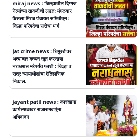
miraj news : जिल्ह्यातील दिग्गज
नेत्यांच्या ताकदीची लढत: मंगळवार
फैसला मिरज पंचायत समितीतून :
जिल्हा परिषदेचा सत्तेचा मार्ग
jat crime news : चिमुरडीवर
अत्याचार करून खून करणार्‍या
नराधमास मरेपर्यंत फाशी : जिल्हा व
सत्र न्यायाधीशांचा ऐतिहासिक
निकाल.
jayant patil news : कारखाना
कार्यस्थळावर राजारामबापूंना
अभिवादन