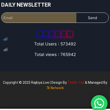
DAILY NEWSLETTER
Send
5
7
3
4
9
2
Total Users : 573492
Total views : 765942
Copyright © 2025 Rajkiya Live | Design By
Traffic Tail
& Managed By
7k Network