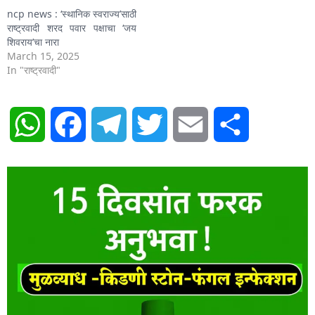
ncp news : ‘स्थानिक स्वराज्य’साठी
राष्ट्रवादी शरद पवार पक्षाचा ‘जय
शिवराय’चा नारा
March 15, 2025
In "राष्ट्रवादी"
WhatsApp
Facebook
Telegram
Twitter
Email
Share