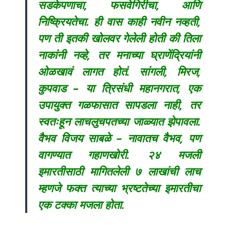
सडकेपणाचा, फसवेगिरीचा, आणि
निष्क्रियतेचा. ही वास काही नवीन नव्हती,
पण ती इतकी खोलवर गेलेली होती की तिला
नाकांनी नव्हे, तर मनाच्या घ्राणेंद्रियांनी
ओळखावं लागत होतं.
सांगली, मिरज,
कुपवाड – या त्रिसंधी महानगरात, एक
उपायुक्त गळफासात सापडला नाही, तर
स्वतःहून लाचलुचपतच्या जाळ्यात झेपावला.
वैभव विजय साबळे – नावातच वैभव, पण
वागण्यात गहाणखोरी. २४ मजली
इमारतीसाठी मागितलेली ७ लाखांची लाच
म्हणजे फक्त त्याच्या भ्रष्टतेच्या इमारतीचा
एक टक्का मजला होता.