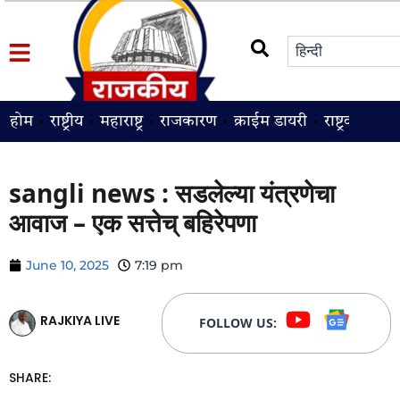
होम
राष्ट्रीय
महाराष्ट्र
राजकारण
क्राईम डायरी
राष्ट्रवादी
श
sangli news : सडलेल्या यंत्रणेचा
आवाज – एक सत्तेच् बहिरेपणा
June 10, 2025
7:19 pm
RAJKIYA LIVE
FOLLOW US:
SHARE: