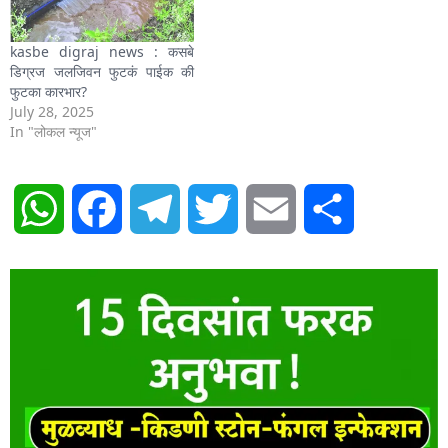
kasbe digraj news : कसबे
डिग्रज जलजिवन फुटकं पाईक की
फुटका कारभार?
July 28, 2025
In "लोकल न्यूज"
WhatsApp
Facebook
Telegram
Twitter
Email
Share