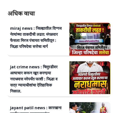
अधिक वाचा
miraj news : जिल्ह्यातील दिग्गज
नेत्यांच्या ताकदीची लढत: मंगळवार
फैसला मिरज पंचायत समितीतून :
जिल्हा परिषदेचा सत्तेचा मार्ग
jat crime news : चिमुरडीवर
अत्याचार करून खून करणार्‍या
नराधमास मरेपर्यंत फाशी : जिल्हा व
सत्र न्यायाधीशांचा ऐतिहासिक
निकाल.
jayant patil news : कारखाना