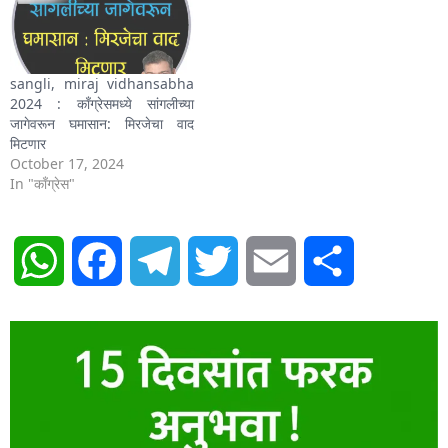
sangli, miraj vidhansabha
2024 : काँग्रेसमध्ये सांगलीच्या
जागेवरून घमासान: मिरजेचा वाद
मिटणार
October 17, 2024
In "काँग्रेस"
WhatsApp
Facebook
Telegram
Twitter
Email
Share