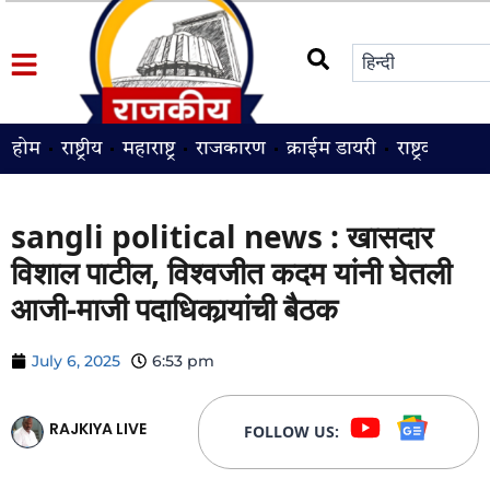
होम
राष्ट्रीय
महाराष्ट्र
राजकारण
क्राईम डायरी
राष्ट्रवादी
श
sangli political news : खासदार
विशाल पाटील, विश्वजीत कदम यांनी घेतली
आजी-माजी पदाधिकार्‍यांची बैठक
July 6, 2025
6:53 pm
RAJKIYA LIVE
FOLLOW US: