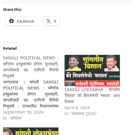
Share this:
Facebook
X
Related
SANGLI POLITICAL NEWS :
काँग्रेस इच्छुकांच्या होणार मुलाखती,
सांगलीसाठी खा. प्रणिती शिंदेंची
नियुक्ती
जनप्रवास । सांगली SANGLI
POLITICAL NEWS : काँग्रेस
SANGLI LOKSABHA : सांगलीत
इच्छुकांच्या होणार मुलाखती,
‘विशाल’ की शिवसेनेची ‘मशाल’: आज
सांगलीसाठी खा. प्रणिती शिंदेंची
फैसला
नियुक्ती : राज्यातील विधानसभेच्या
April 8, 2024
निवडणुकीसाठी काँग्रेस पक्षात जोरदार
September 30, 2024
In "लोकसभा 2024"
हालचाली सुरू झाल्या आहेत. सांगली
In "काँग्रेस"
जिल्ह्यातील विधानसभा मतदारसंघातून
इच्छूक असलेल्या उमेदवारांच्या