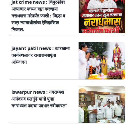
jat crime news : चिमुरडीवर
अत्याचार करून खून करणार्‍या
नराधमास मरेपर्यंत फाशी : जिल्हा व
सत्र न्यायाधीशांचा ऐतिहासिक
निकाल.
jayant patil news : कारखाना
कार्यस्थळावर राजारामबापूंना
अभिवादन
iswarpur news : नगराध्यक्ष
आनंदराव मलगुंडे यांनी पुन्हा
नगराध्यक्ष पदाचा पदभार स्वीकारला