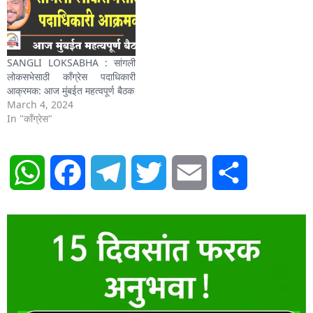
मुलाखती घेण्यासाठी सोलापुरच्या
खासदार प्रणिती शिंदे यांची नियुक्ती
झाली आहे. दि. 1 ते 8 ऑक्टोबर
दरम्यान…
SANGLI LOKSABHA : सांगली
लोकसभेसाठी काँग्रेस पदाधिकारी
आक्रमक: आज मुंबईत महत्वपूर्ण बैठक
March 4, 2024
In "काँग्रेस"
WhatsApp
Facebook
Telegram
Twitter
Email
Share