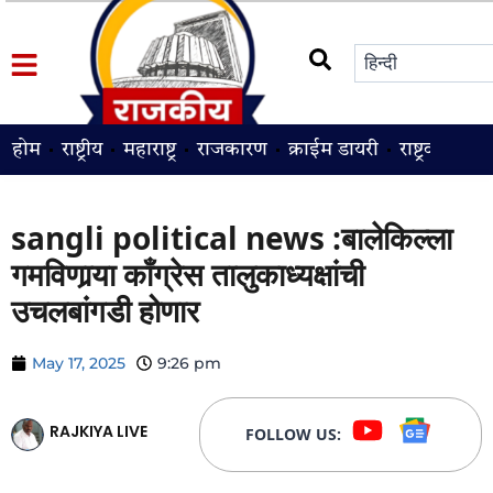
होम
राष्ट्रीय
महाराष्ट्र
राजकारण
क्राईम डायरी
राष्ट्रवादी
श
sangli political news :बालेकिल्ला
गमविणार्‍या काँग्रेस तालुकाध्यक्षांची
उचलबांगडी होणार
May 17, 2025
9:26 pm
RAJKIYA LIVE
FOLLOW US: