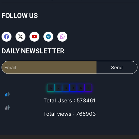
FOLLOW US
DAILY NEWSLETTER
Send
5
7
3
4
6
1
Total Users : 573461
Total views : 765903