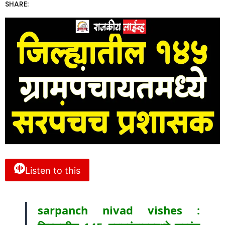
SHARE:
Listen to this
sarpanch nivad vishes :