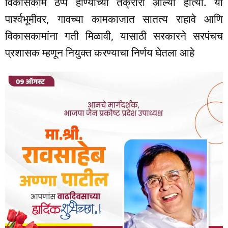
विकासकामे ठप्प होण्याच्या तक्रारी आल्या होत्या. या
पार्श्वभूमीवर, गावच्या कामकाजात सातत्य राहावे आणि
विकासकामांना गती मिळावी, यासाठी सरकारने सरपंचच
प्रशासक म्हणून नियुक्त करण्याचा निर्णय घेतला आहे