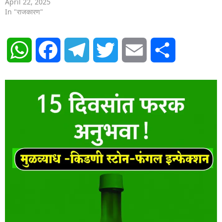
April 22, 2025
In "राजकारण"
WhatsApp
Facebook
Telegram
Twitter
Email
Share