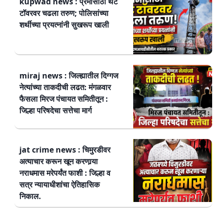
kupwad news : प्रेमासाठी थेट
टॉवरवर चढला तरुण; पोलिसांच्या
शर्थीच्या प्रयत्नांनी सुखरूप खाली
miraj news : जिल्ह्यातील दिग्गज
नेत्यांच्या ताकदीची लढत: मंगळवार
फैसला मिरज पंचायत समितीतून :
जिल्हा परिषदेचा सत्तेचा मार्ग
jat crime news : चिमुरडीवर
अत्याचार करून खून करणार्‍या
नराधमास मरेपर्यंत फाशी : जिल्हा व
सत्र न्यायाधीशांचा ऐतिहासिक
निकाल.