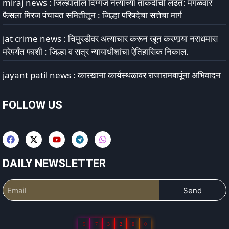
miraj news : जिल्ह्यातील दिग्गज नेत्यांच्या ताकदीची लढत: मंगळवार
फैसला मिरज पंचायत समितीतून : जिल्हा परिषदेचा सत्तेचा मार्ग
jat crime news : चिमुरडीवर अत्याचार करून खून करणार्‍या नराधमास
मरेपर्यंत फाशी : जिल्हा व सत्र न्यायाधीशांचा ऐतिहासिक निकाल.
jayant patil news : कारखाना कार्यस्थळावर राजारामबापूंना अभिवादन
FOLLOW US
DAILY NEWSLETTER
Send
5
7
3
2
0
0