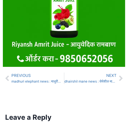
PREVIOUS
NEXT
madhuri elephant news : माधुरीला परत पाठवण्यावर तुर्त कोणताही निर्णय नाही
dhairshil mane news : धैर्यशील माने यांचे ‘रेडकू विधान’ – एक विनोदी कबुली की राजकीय आत्मपरीक्षण?
Leave a Reply