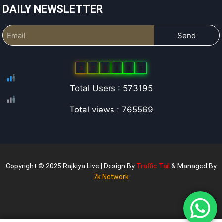
DAILY NEWSLETTER
Send
5
7
3
1
9
5
Total Users : 573195
Total views : 765569
Copyright © 2025 Rajkiya Live | Design By
Traffic Tail
& Managed By
7k Network