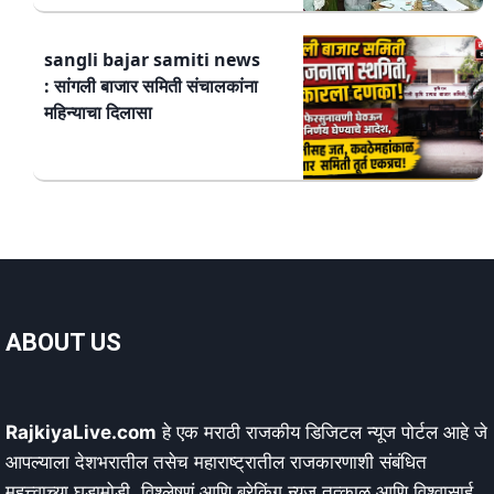
sangli bajar samiti news
: सांगली बाजार समिती संचालकांना
महिन्याचा दिलासा
ABOUT US
RajkiyaLive.com
हे एक मराठी राजकीय डिजिटल न्यूज पोर्टल आहे जे
आपल्याला देशभरातील तसेच महाराष्ट्रातील राजकारणाशी संबंधित
महत्त्वाच्या घडामोडी, विश्लेषणं आणि ब्रेकिंग न्यूज तत्काळ आणि विश्वासार्ह