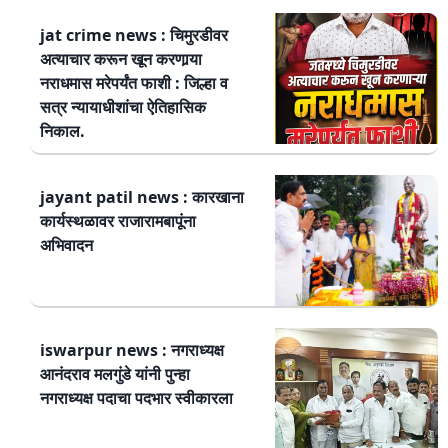
jat crime news : चिमुरडीवर
अत्याचार करून खून करणार्‍या
नराधमास मरेपर्यंत फाशी : जिल्हा व
सत्र न्यायाधीशांचा ऐतिहासिक
निकाल.
jayant patil news : कारखाना
कार्यस्थळावर राजारामबापूंना
अभिवादन
iswarpur news : नगराध्यक्ष
आनंदराव मलगुंडे यांनी पुन्हा
नगराध्यक्ष पदाचा पदभार स्वीकारला