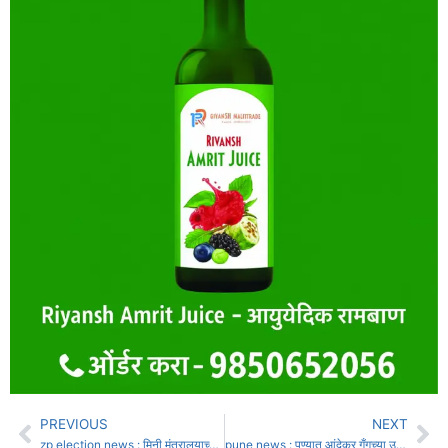
PREVIOUS
NEXT
zp election news : मिनी मंत्रालयाच्या शुक्रवारपासून रणसंग्रामास सुरु
pune news : पुण्यात आंदेकर गँगच्या उमेदवाराचा विजय, रवींद्र धंगेकरांच्या पत्नीलाच पाडलं