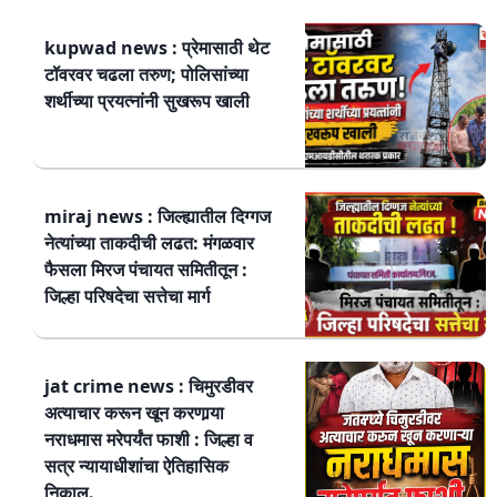
kupwad news : प्रेमासाठी थेट
टॉवरवर चढला तरुण; पोलिसांच्या
शर्थीच्या प्रयत्नांनी सुखरूप खाली
miraj news : जिल्ह्यातील दिग्गज
नेत्यांच्या ताकदीची लढत: मंगळवार
फैसला मिरज पंचायत समितीतून :
जिल्हा परिषदेचा सत्तेचा मार्ग
jat crime news : चिमुरडीवर
अत्याचार करून खून करणार्‍या
नराधमास मरेपर्यंत फाशी : जिल्हा व
सत्र न्यायाधीशांचा ऐतिहासिक
निकाल.