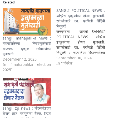
Related
SANGLI POLITICAL NEWS :
काँग्रेस इच्छुकांच्या होणार मुलाखती,
सांगलीसाठी खा. प्रणिती शिंदेंची
नियुक्ती
जनप्रवास । सांगली SANGLI
POLITICAL NEWS : काँग्रेस
sangli mahapalika news :
इच्छुकांच्या होणार मुलाखती,
महापालिकेच्या निवडणुकीसाठी
सांगलीसाठी खा. प्रणिती शिंदेंची
भाजपच्या इच्छुक उमेदवारांच्या
नियुक्ती : राज्यातील विधानसभेच्या
मुलाखती
निवडणुकीसाठी काँग्रेस पक्षात जोरदार
September 30, 2024
December 12, 2025
हालचाली सुरू झाल्या आहेत. सांगली
In "काँग्रेस"
In "mahapalika election
जिल्ह्यातील विधानसभा मतदारसंघातून
2025"
इच्छूक असलेल्या उमेदवारांच्या
मुलाखती घेण्यासाठी सोलापुरच्या
खासदार प्रणिती शिंदे यांची नियुक्ती
झाली आहे. दि. 1 ते 8 ऑक्टोबर
दरम्यान…
sangli zp news : चंद्रकांतदादा
घेणार आज महायुतीची बैठक, जिल्हा