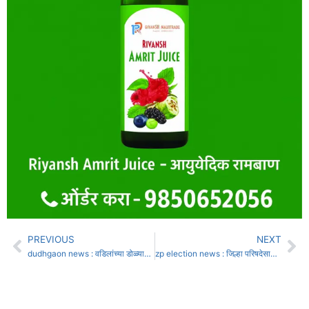
PREVIOUS
NEXT
dudhgaon news : वडिलांच्या डोळ्यासमोरच तरूण मुलाचा मृत्यू दुधगाव हादरलं….
zp election news : जिल्हा परिषदेसाठी भाजपच्या उद्यापासून मुलाखती