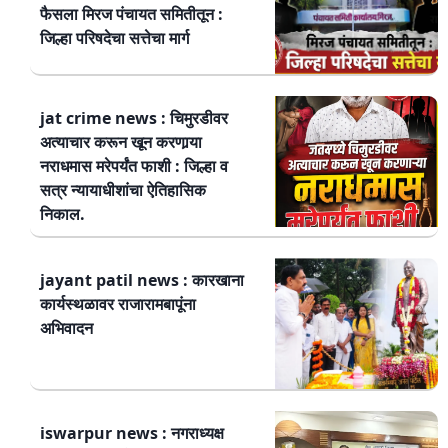
फैसला मिरज पंचायत समितीतून :
जिल्हा परिषदेचा सत्तेचा मार्ग
jat crime news : चिमुरडीवर
अत्याचार करून खून करणार्‍या
नराधमास मरेपर्यंत फाशी : जिल्हा व
सत्र न्यायाधीशांचा ऐतिहासिक
निकाल.
jayant patil news : कारखाना
कार्यस्थळावर राजारामबापूंना
अभिवादन
iswarpur news : नगराध्यक्ष