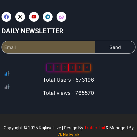
DAILY NEWSLETTER
Send
5
7
3
1
9
6
Total Users : 573196
Total views : 765570
Copyright © 2025 Rajkiya Live | Design By
Traffic Tail
& Managed By
7k Network