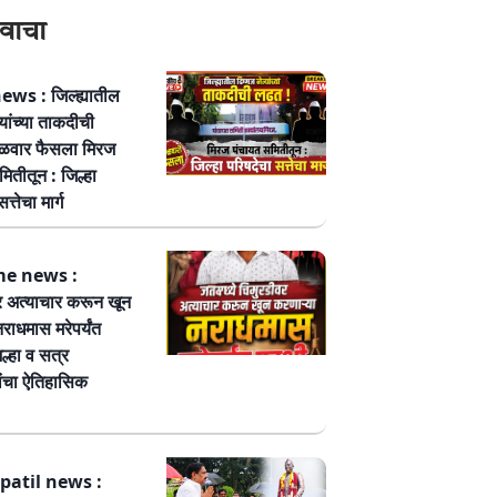
वाचा
ws : जिल्ह्यातील
्यांच्या ताकदीची
ळवार फैसला मिरज
ितीतून : जिल्हा
त्तेचा मार्ग
me news :
र अत्याचार करून खून
नराधमास मरेपर्यंत
ल्हा व सत्र
ांचा ऐतिहासिक
patil news :