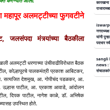
यक्त करण्यात आली.
कारखाना 
राजारामबा
 महापूर अलमट्टीच्या फुगवटीने
iswarp
नगराध्यक्
जलसंपदा मंत्र्यांच्या बैठकीला
यांनी पुन्
पदभार स्
sangli 
षतेखाली अलमट्टी धरणाच्या उंचीवाढीविरोधात बैठक
news : स
ाटील, कोल्हापूरचे पालकमंत्री प्रकाश आबिटकर,
संचालकांन
 आ. सत्यजित देशमुख, आ. गोपीचंद पडळकर, आ.
आ. उल्हास पाटील, आ. प्रकाश आवाडे, आंदोलन
व पाटील, दिपक पाटील, नागेश काळे, डॉ. अभिषेक
च्यासह उपस्थित होते.