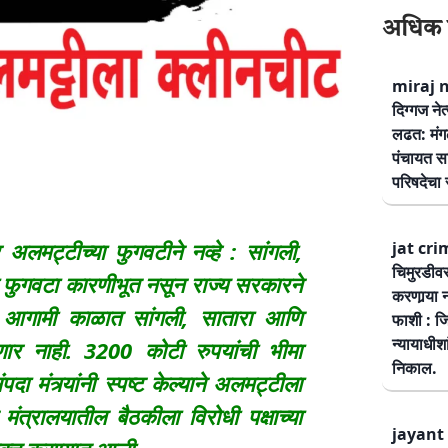
अधिक 
miraj ne
दिग्गज नेत
लढत: मंग
पंचायत सम
परिषदेचा स
लमट्टीच्या फुगवटीने नव्हे : सांगली,
jat cri
चिमुरडीव
ा फुगवटा कारणीभूत नसून राज्य सरकारने
करणार्‍या 
हे. आगामी काळात सांगली, सातारा आणि
फाशी : जि
न्यायाधीश
ावणार नाही. 3200 कोटी रुपयांची भीमा
निकाल.
 मंत्र्यांनी स्पष्ट केल्याने अलमट्टीला
 मंत्रालयातील बैठकीला विरोधी पक्षाच्या
jayant 