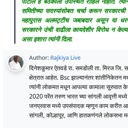
पाटील हे बैठकीला उपस्थित राहिले नाहीत. त्यांन
समितीच्या सदस्यांसोबत चर्चा करून सरकारची 
महापुरास अलमट्टीच जबाबदार असून या धरणा
सरकारने उंची वाढीला कायदेशीर विरोध न केल्
असा इशारा त्यांनी दिला.
Author:
Rajkiya Live
दिनेशकुमार ऐतवडे रा. समडोली ता. मिरज जि. सांग
क्षेत्रात आहेत. Bsc झाल्यानंतर शांतीनिकेतन म
त्यांनी लोकमत मधून आपल्या कामाला सुरुवात के
2020 परेंत तरुण भारत च्या सांगली आवृत्ती मध्
जनप्रवास मध्ये उपसंपादक म्हणून काम करीत आहे
सांगली, कोल्हापूर, आणि हातकणंगले लोकसभा मतद