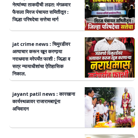
नेत्यांच्या ताकदीची लढत: मंगळवार
फैसला मिरज पंचायत समितीतून :
जिल्हा परिषदेचा सत्तेचा मार्ग
jat crime news : चिमुरडीवर
अत्याचार करून खून करणार्‍या
नराधमास मरेपर्यंत फाशी : जिल्हा व
सत्र न्यायाधीशांचा ऐतिहासिक
निकाल.
jayant patil news : कारखाना
कार्यस्थळावर राजारामबापूंना
अभिवादन