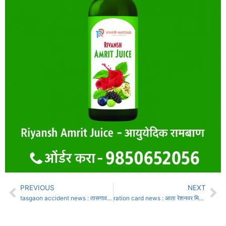
PREVIOUS
NEXT
tasgaon accident news : तासगावजवळ कार-दुचाकीच्या भीषण अपघातात बुर्लीचे तिघे ठार
ration card news : आता रेशनवर मिळणार ज्वारी; बारा जिल्ह्यांना धान्य उचल करण्याचे आदेश