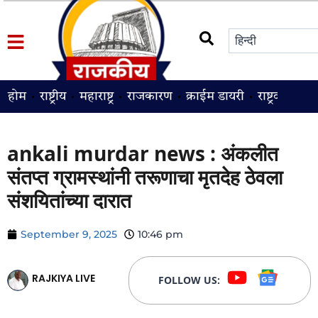
होम
राष्ट्रीय
महाराष्ट्र
राजकारण
क्राईम डायरी
राष्ट्रवादी
श
ankali murdar news : अंकलीत
संतप्त ग्रामस्थांनी तरूणाचा मृतदेह ठेवला
संशयितांच्या दारात
September 9, 2025
10:46 pm
RAJKIYA LIVE
FOLLOW US: