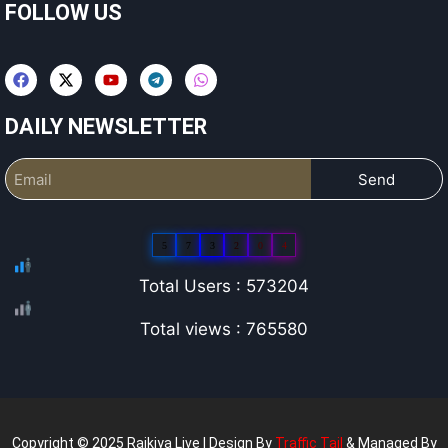
FOLLOW US
DAILY NEWSLETTER
Send
5
7
3
2
0
4
Total Users : 573204
Total views : 765580
Copyright © 2025 Rajkiya Live | Design By
Traffic Tail
& Managed By