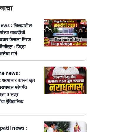
वाचा
ws : जिल्ह्यातील
्यांच्या ताकदीची
ळवार फैसला मिरज
ितीतून : जिल्हा
त्तेचा मार्ग
me news :
र अत्याचार करून खून
नराधमास मरेपर्यंत
ल्हा व सत्र
ांचा ऐतिहासिक
patil news :