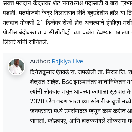
सर्वच मतदान केंद्रावर थेट नगराध्यक्ष पदासाठी व बारा प्र
पडली. मतमोजणी केंद्र विलासराव शिंदे बहुउद्देशीय हॉल या 
मतदान मोजणी 21 डिसेंबर रोजी होत असल्याने ईव्हीएम मशीन बहु
पोलीस बंदोबस्तात व सीसीटीव्ही च्या कक्षेत ठेवण्यात आल
लिंबारे यांनी सांगितले.
Author:
Rajkiya Live
दिनेशकुमार ऐतवडे रा. समडोली ता. मिरज जि. सांग
क्षेत्रात आहेत. Bsc झाल्यानंतर शांतीनिकेतन म
त्यांनी लोकमत मधून आपल्या कामाला सुरुवात के
2020 परेंत तरुण भारत च्या सांगली आवृत्ती मध्
जनप्रवास मध्ये उपसंपादक म्हणून काम करीत आहे
सांगली, कोल्हापूर, आणि हातकणंगले लोकसभा मतद