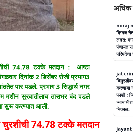
अधिक 
miraj ne
दिग्गज नेत
लढत: मंग
पंचायत सम
परिषदेचा स
ीची 74.78 टक्के मतदान : आष्टा
jat cri
गळवार दिनांक 2 डिसेंबर रोजी प्रभाग3
चिमुरडीव
ेत पार पडले. प्रभाग 3 सिद्धार्थ नगर
करणार्‍या 
फाशी : जि
ी एम मशीन सुरवातीलाच तासभर बंद पडले
न्यायाधीश
या सुरू करण्यात आली.
निकाल.
चुरशीची 74.78 टक्के मतदान
jayant 