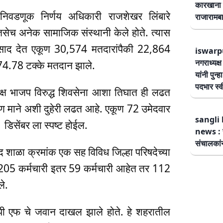
कारखाना 
िवडणूक निर्णय अधिकारी राजशेखर लिंबारे
राजारामबा
सेच अनेक सामाजिक संस्थानी केले होते. त्यास
प्रतिसाद देत एकूण 30,574 मतदारांपैकी 22,864
iswarp
नगराध्यक्
74.78 टक्के मतदान झाले.
यांनी पुन्
पदभार स्
पक्ष भाजप विरुद्ध शिवसेना आशा तिघात ही लढत
वीण माने अशी दुहेरी लढत आहे. एकूण 72 उमेदवार
sangli 
डिसेंबर ला स्पष्ट होईल.
news : स
संचालकांन
द शाळा क्रमांक एक सह विविध जिल्हा परिषदेच्या
 205 कर्मचारी इतर 59 कर्मचारी आहेत तर 112
े.
 पी एफ चे जवान दाखल झाले होते. हे शहरातील