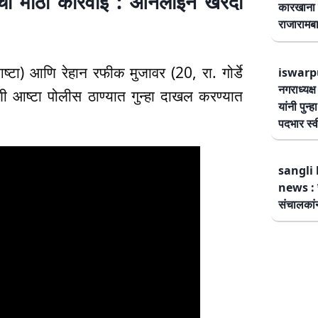
षणची मोठी कारवाई : ऑनलाईन खरेदी
कारखाना 
राजारामबा
ा) आणि रेहान रफीक मुजावर (20, रा. गोर्डे
iswarp
नगराध्यक्
ी आष्टा पोलीस ठाण्यात गुन्हा दाखल करण्यात
यांनी पुन्
पदभार स्
sangli 
news : स
संचालकांन