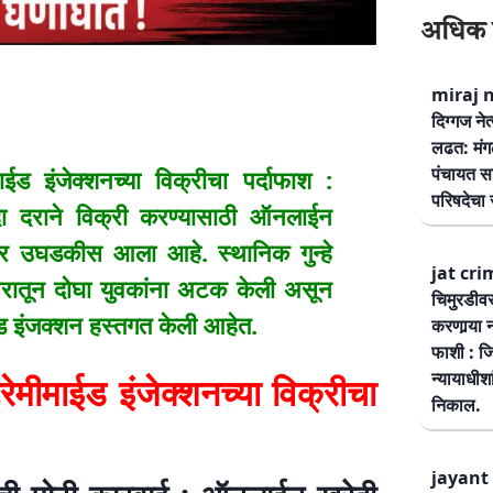
अधिक 
miraj ne
दिग्गज नेत
लढत: मंग
पंचायत सम
 इंजेक्शनच्या विक्रीचा पर्दाफाश :
परिषदेचा स
दा दराने विक्री करण्यासाठी ऑनलाईन
कार उघडकीस आला आहे. स्थानिक गुन्हे
jat cri
िसरातून दोघा युवकांना अटक केली असून
चिमुरडीव
ईड इंजक्शन हस्तगत केली आहेत.
करणार्‍या 
फाशी : जि
न्यायाधीश
मीमाईड इंजेक्शनच्या विक्रीचा
निकाल.
jayant 