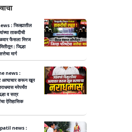
वाचा
ws : जिल्ह्यातील
्यांच्या ताकदीची
ळवार फैसला मिरज
ितीतून : जिल्हा
त्तेचा मार्ग
me news :
र अत्याचार करून खून
नराधमास मरेपर्यंत
ल्हा व सत्र
ांचा ऐतिहासिक
patil news :