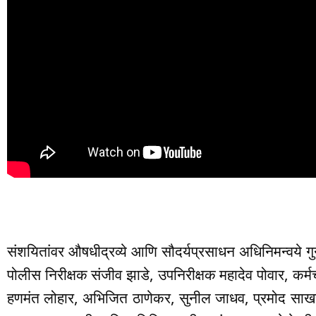
संशयितांवर औषधीद्रव्ये आणि सौदर्यप्रसाधन अधिनिमन्वये
पोलीस निरीक्षक संजीव झाडे, उपनिरीक्षक महादेव पोवार, कर्मच
हणमंत लोहार, अभिजित ठाणेकर, सुनील जाधव, प्रमोद साख