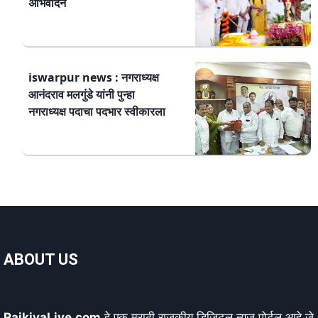
अभिवादन
iswarpur news : नगराध्यक्ष
आनंदराव मलगुंडे यांनी पुन्हा
नगराध्यक्ष पदाचा पदभार स्वीकारला
ABOUT US
RajkiyaLive.com
हे एक मराठी राजकीय डिजिटल न्यूज पोर्टल आहे जे