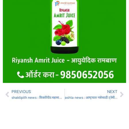
PREVIOUS
NEXT
shaktipith news : शिक्तीपीठ महामार्गासाठी सुधारित अधिसूचना जारी; कोल्हापूर जिल्ह्यातील 8 तालुके, 78 गावांचा समावेश
ashta news : आष्ट्यात नशेसाठी ट्रेमीमाईड इंजेक्शनच्या विक्रीचा पर्दाफाश