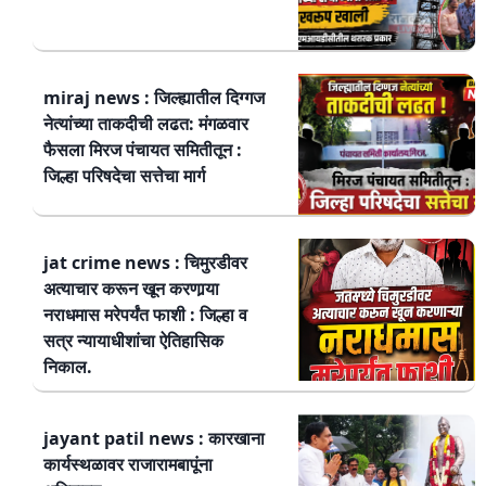
miraj news : जिल्ह्यातील दिग्गज
नेत्यांच्या ताकदीची लढत: मंगळवार
फैसला मिरज पंचायत समितीतून :
जिल्हा परिषदेचा सत्तेचा मार्ग
jat crime news : चिमुरडीवर
अत्याचार करून खून करणार्‍या
नराधमास मरेपर्यंत फाशी : जिल्हा व
सत्र न्यायाधीशांचा ऐतिहासिक
निकाल.
jayant patil news : कारखाना
कार्यस्थळावर राजारामबापूंना