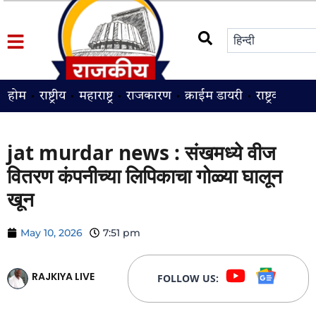
होम
राष्ट्रीय
महाराष्ट्र
राजकारण
क्राईम डायरी
राष्ट्रवादी
श
jat murdar news : संखमध्ये वीज
वितरण कंपनीच्या लिपिकाचा गोळ्या घालून
खून
May 10, 2026
7:51 pm
RAJKIYA LIVE
FOLLOW US: