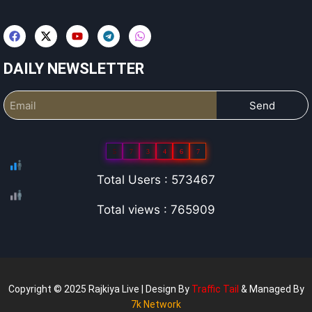
DAILY NEWSLETTER
Send
5
7
3
4
6
7
Total Users : 573467
Total views : 765909
Copyright © 2025 Rajkiya Live | Design By
Traffic Tail
& Managed By
7k Network