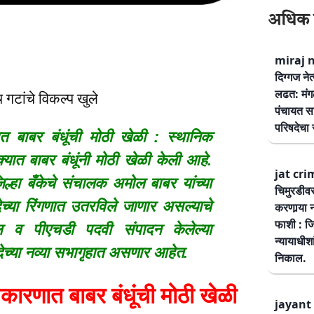
अधिक 
miraj ne
दिग्गज नेत
लढत: मंग
गटांचे विकल्प खुले
पंचायत सम
परिषदेचा स
 बाबर बंधूंची मोठी खेळी : स्थानिक
क्यात बाबर बंधूंनी मोठी खेळी केली आहे.
jat cri
िल्हा बँकेचे संचालक अमोल बाबर यांच्या
चिमुरडीव
ेच्या रिंगणात उतरविले जाणार असल्याचे
करणार्‍या 
फाशी : जि
ील व पीएचडी पदवी संपादन केलेल्या
न्यायाधीश
षदेच्या नव्या सभागृहात असणार आहेत.
निकाल.
ारणात बाबर बंधूंची मोठी खेळी
jayant 