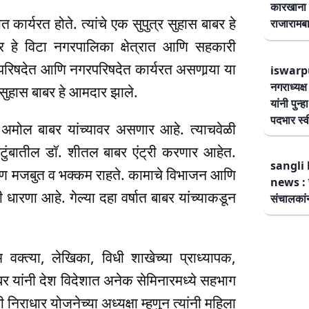
कारखाना 
ार्यरत होते. त्यांचे एक सुपुत्र सुहास बाबर हे
राजारामबा
ाबर हे विटा नगरपालिका क्षेत्रात आणि सहकारी
हा परिषदेत आणि नगरपरिषदेत कार्यरत असणार्‍या या
iswarp
नगराध्यक्
 सुहास बाबर हे आमदार झाले.
यांनी पुन्
पदभार स्
रा अमोल बाबर यांच्यावर असणार आहे. त्याचवेळी
टुंबातील डॉ. शीतल बाबर एंट्री करणार आहेत.
sangli 
ण मजबुत व भक्कम राहते. कामाचे विभाजन आणि
news : स
ारणा आहे. गेल्या दहा वर्षात बाबर यांच्याकडून
संचालकांन
म वक्त्या, लेखिका, विधी शाखेच्या प्राध्यापक,
र यांनी देश विदेशात अनेक सेमिनारमध्ये सहभाग
िराधार योजनेच्या अध्यक्षा म्हणुन त्यांनी महिला