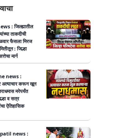
वाचा
ws : जिल्ह्यातील
्यांच्या ताकदीची
ळवार फैसला मिरज
ितीतून : जिल्हा
त्तेचा मार्ग
me news :
र अत्याचार करून खून
नराधमास मरेपर्यंत
ल्हा व सत्र
ांचा ऐतिहासिक
patil news :