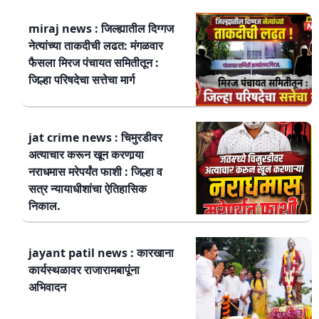
miraj news : जिल्ह्यातील दिग्गज
नेत्यांच्या ताकदीची लढत: मंगळवार
फैसला मिरज पंचायत समितीतून :
जिल्हा परिषदेचा सत्तेचा मार्ग
jat crime news : चिमुरडीवर
अत्याचार करून खून करणार्‍या
नराधमास मरेपर्यंत फाशी : जिल्हा व
सत्र न्यायाधीशांचा ऐतिहासिक
निकाल.
jayant patil news : कारखाना
कार्यस्थळावर राजारामबापूंना
अभिवादन