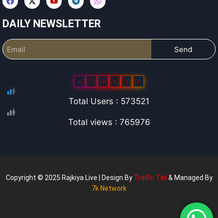
DAILY NEWSLETTER
Send
5
7
3
5
2
1
Total Users : 573521
Total views : 765976
Copyright © 2025 Rajkiya Live | Design By
Traffic Tail
& Managed By
7k Network