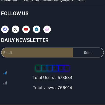
FOLLOW US
DAILY NEWSLETTER
Send
5
7
3
5
3
4
Total Users : 573534
Total views : 766014