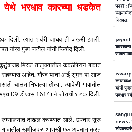
ेथे भरधाव कारच्या धडकेत
फाशी : जि
न्यायाधीश
निकाल.
क दिली. त्यात शर्वरी जाधव ही जखमी झाली.
jayant 
कारखाना 
त गौरव गुंडा पाटील यांनी फिर्याद दिली.
राजारामबा
कुटुंबासह मिरज तालुक्यातील कवठेपिरान गावात
iswarp
ीकडे राहण्यास आहेत. गौरव यांची आई सुमन या आज
नगराध्यक्
साठी चालत निघाल्या होत्या. त्यावेळी गावातील
यांनी पुन्
 (एमएच 09 डीएक्स 1614) ने जोराची धडक दिली.
पदभार स्
sangli 
कीय रुग्णालयात दाखल करण्यात आले. उपचार सुरू
news : स
संचालकांन
चालकाने गावातील खणीजवळ आणखी एक अपघात करत