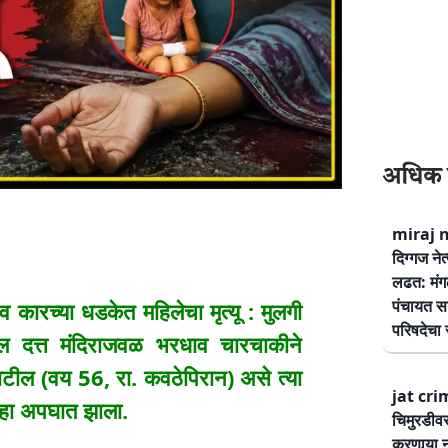
अधिक 
miraj ne
दिग्गज नेत
लढत: मंग
पंचायत सम
रच्या धडकेत महिलेचा मृत्यू : मुलगी
परिषदेचा स
ल दत्त मंदिराजवळ भरधाव चारचाकीने
 पाटील (वय 56, रा. कवठेपिरान) असे त्या
jat cri
 हा अपघात झाला.
चिमुरडीव
करणार्‍या 