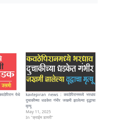
ेपिरान येथे
kavtepiran news : कवठेपिरानमध्ये भरधाव
दुचाकीच्या धडकेत गंभीर जखमी झालेल्या वृद्धाचा
मृत्यू
May 11, 2025
In "क्राईम डायरी"