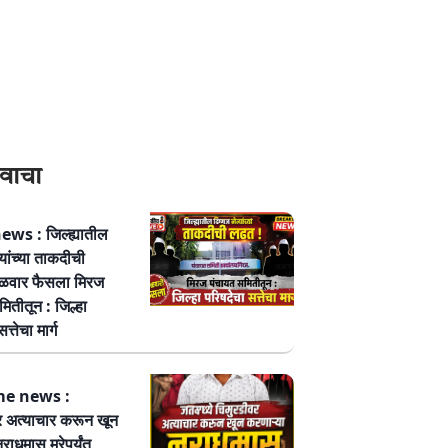
वाचा
ws : जिल्ह्यातील
्यांच्या ताकदीची
ळवार फैसला मिरज
ितीतून : जिल्हा
त्तेचा मार्ग
me news :
र अत्याचार करून खून
नराधमास मरेपर्यंत