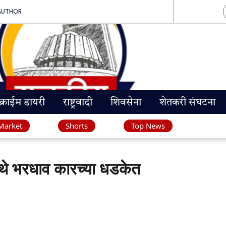
AUTHOR
क्राईम डायरी
राष्ट्रवादी
शिवसेना
शेतकरी संघटना
Market
Shorts
Top News
े भरधाव कारच्या धडकेत