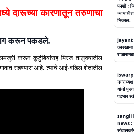
फाशी : जि
 दारूच्या कारणातून तरुणाचा
न्यायाधीश
निकाल.
ठलाग करून पकडले.
jayant 
कारखाना 
राजारामबा
जुरी करून कुटुंबियांसह मिरज तालुक्यातील
 गावात राहण्यास आहे. त्याचे आई-वडिल शेतातील
iswarp
नगराध्यक्
यांनी पुन्
पदभार स्
sangli 
news : स
संचालकांन