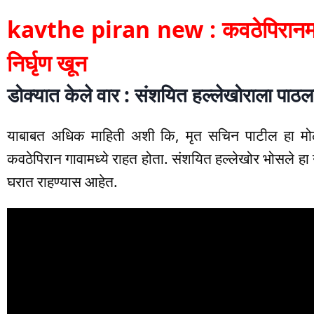
kavthe piran new : कवठेपिरानमध्ये
निर्घृण खून
डोक्यात केले वार : संशयित हल्लेखोराला पा
याबाबत अधिक माहिती अशी कि, मृत सचिन पाटील हा मोलम
कवठेपिरान गावामध्ये राहत होता. संशयित हल्लेखोर भोसले हा
घरात राहण्यास आहेत.