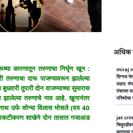
अधिक 
या कारणातून तरुणाचा निर्घृण खून :
miraj ne
दिग्गज नेत
री तरुणाचा दारू पाजण्यावरून झालेल्या
लढत: मंग
ुधवारी दुपारी दोन वाजण्याच्या सुमारास
पंचायत सम
ालेल्या तरुणाचे नाव आहे. खुनानंतर
परिषदेचा स
्नाथ उर्फ सोन्या विलास भोसले (वय 40
्हे प्रकटीकरण शाखेने दोन तासात गजाआड
jat cri
चिमुरडीव
करणार्‍या 