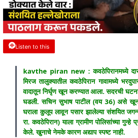
Listen to this
kavthe piran new : कवठेपिरानमध्ये दारूच्
मिरज तालुक्यातील कवठेपिरान गावामध्ये भरदुपा
वादातून निर्घृण खून करण्यात आला. सदरची घटना ब
घडली. सचिन सुभाष पाटील (वय 36) असे खून झ
घराला कुलूप लावून पसार झालेल्या संशयित जगन
रा. कवठेपिरान) याला ग्रामीण पोलिसांच्या गुन
केले. खुनाचे नेमके कारण अद्याप स्पष्ट नाही.