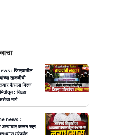
वाचा
ws : जिल्ह्यातील
्यांच्या ताकदीची
ळवार फैसला मिरज
ितीतून : जिल्हा
त्तेचा मार्ग
me news :
र अत्याचार करून खून
नराधमास मरेपर्यंत