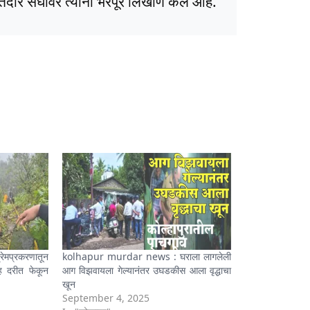
ार संघावर त्यांनी भरपूर लिखाण केले आहे.
मप्रकरणातून
kolhapur murdar news : घराला लागलेली
ह दरीत फेकून
आग विझवायला गेल्यानंतर उघडकीस आला वृद्धाचा
खून
September 4, 2025