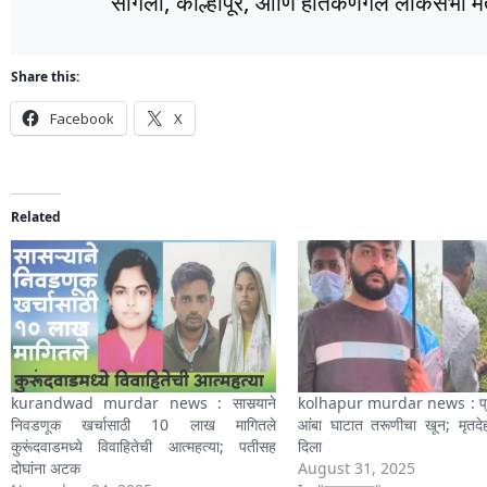
सांगली, कोल्हापूर, आणि हातकणंगले लोकसभा मतद
Share this:
Facebook
X
Related
kurandwad murdar news : सासर्‍याने
kolhapur murdar news : प्रे
निवडणूक खर्चासाठी 10 लाख मागितले
आंबा घाटात तरूणीचा खून; मृतदे
कुरूंदवाडमध्ये विवाहितेची आत्महत्या; पतीसह
दिला
दोघांना अटक
August 31, 2025