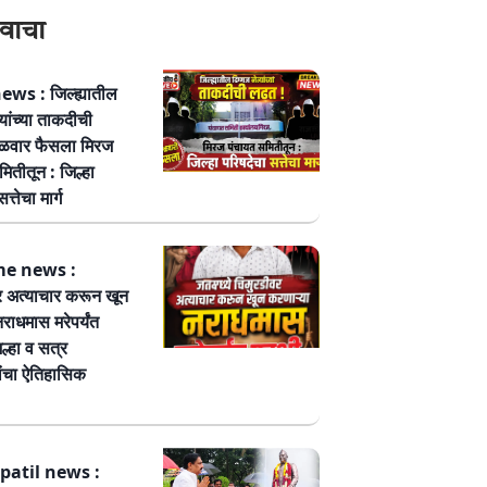
वाचा
ws : जिल्ह्यातील
्यांच्या ताकदीची
ळवार फैसला मिरज
ितीतून : जिल्हा
त्तेचा मार्ग
me news :
र अत्याचार करून खून
नराधमास मरेपर्यंत
ल्हा व सत्र
ांचा ऐतिहासिक
patil news :