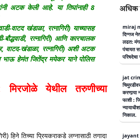
िसांनी अटक केली आहे. या तिघांनाही 8
अधिक 
.
वाडी-वाटद खंडाळा, रत्नागिरी) याच्यासह
miraj ne
दिग्गज नेत
ी-बौद्धवाडी, रत्नागिरी) आणि कारचालक
लढत: मंग
र, वाटद-खंडाळा, रत्नागिरी) अशी अटक
पंचायत सम
परिषदेचा स
ा भाऊ हेमंत जितेंद्र मयेकर याने पोलिस
jat cri
चिमुरडीव
रजोळे येथील तरुणीच्या
करणार्‍या 
फाशी : जि
न्यायाधीश
निकाल.
गिरी) हिने तिच्या प्रियकराकडे लग्नासाठी तगादा
jayant 