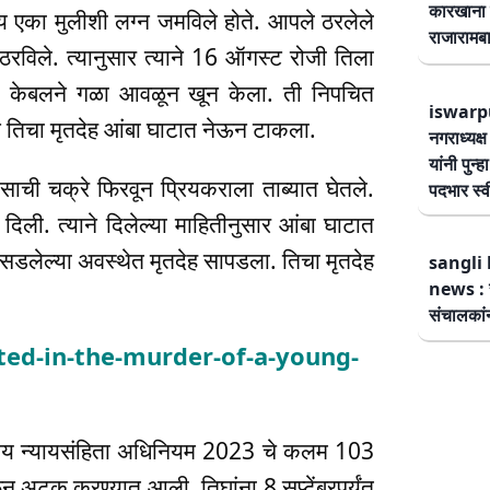
कारखाना 
्य एका मुलीशी लग्न जमविले होते. आपले ठरलेले
राजारामबा
ठरविले. त्यानुसार त्याने 16 ऑगस्ट रोजी तिला
तिचा केबलने गळा आवळून खून केला. ती निपचित
iswarp
े तिचा मृतदेह आंबा घाटात नेऊन टाकला.
नगराध्यक्
यांनी पुन्
साची चक्रे फिरवून प्रियकराला ताब्यात घेतले.
पदभार स्
िली. त्याने दिलेल्या माहितीनुसार आंबा घाटात
 सडलेल्या अवस्थेत मृतदेह सापडला. तिचा मृतदेह
sangli 
news : स
संचालकांन
ed-in-the-murder-of-a-young-
ारतीय न्यायसंहिता अधिनियम 2023 चे कलम 103
न अटक करण्यात आली. तिघांना 8 सप्टेंबरपर्यंत