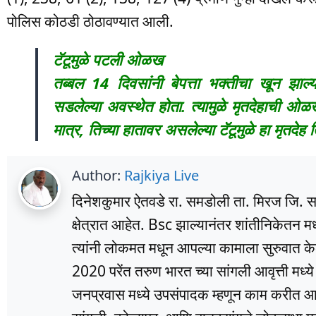
पोलिस कोठडी ठोठावण्यात आली.
टॅटूमुळे पटली ओळख
तब्बल 14 दिवसांनी बेपत्ता भक्तीचा खून झाल्याच
सडलेल्या अवस्थेत होता. त्यामुळे मृतदेहाची ओळ
मात्र, तिच्या हातावर असलेल्या टॅटूमुळे हा मृतदेह 
Author:
Rajkiya Live
दिनेशकुमार ऐतवडे रा. समडोली ता. मिरज जि. सांग
क्षेत्रात आहेत. Bsc झाल्यानंतर शांतीनिकेतन म
त्यांनी लोकमत मधून आपल्या कामाला सुरुवात के
2020 परेंत तरुण भारत च्या सांगली आवृत्ती मध्
जनप्रवास मध्ये उपसंपादक म्हणून काम करीत आहे