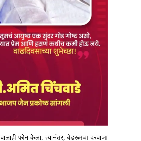
ावालाही फोन केला. त्यानंतर, बेडरूमचा दरवाजा