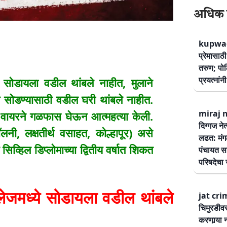
अधिक 
kupwad
प्रेमासा
तरुण; पोलि
प्रयत्नां
सोडायला वडील थांबले नाहीत, मुलाने
 सोडण्यासाठी वडील घरी थांबले नाहीत.
miraj ne
नला वायरने गळफास घेऊन आत्महत्या केली.
दिग्गज नेत
नी, लक्षतीर्थ वसाहत, कोल्हापूर) असे
लढत: मंग
िव्हिल डिप्लोमाच्या द्वितीय वर्षात शिकत
पंचायत सम
परिषदेचा स
जमध्ये सोडायला वडील थांबले
jat cri
चिमुरडीव
करणार्‍या 