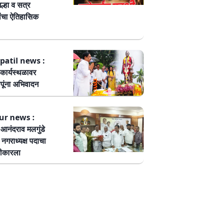
ल्हा व सत्र
ांचा ऐतिहासिक
patil news :
कार्यस्थळावर
पूंना अभिवादन
ur news :
ष आनंदराव मलगुंडे
हा नगराध्यक्ष पदाचा
वीकारला