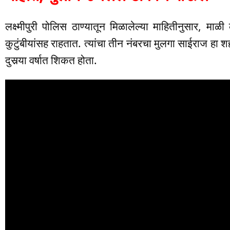
लक्ष्मीपुरी पोलिस ठाण्यातून मिळालेल्या माहितीनुसार, माळी 
कुटुंबीयांसह राहतात. त्यांचा तीन नंबरचा मुलगा साईराज हा श
दुसर्‍या वर्षात शिकत होता.