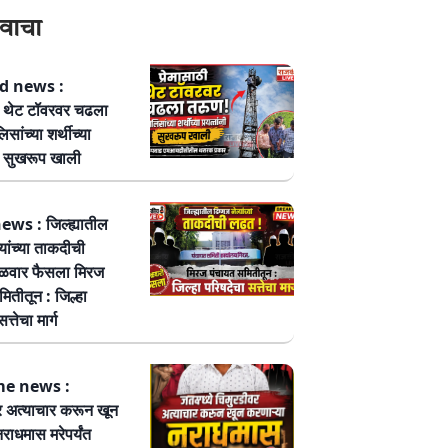
वाचा
 news :
ठी थेट टॉवरवर चढला
सांच्या शर्थीच्या
नी सुखरूप खाली
ws : जिल्ह्यातील
्यांच्या ताकदीची
ळवार फैसला मिरज
ितीतून : जिल्हा
त्तेचा मार्ग
me news :
र अत्याचार करून खून
नराधमास मरेपर्यंत