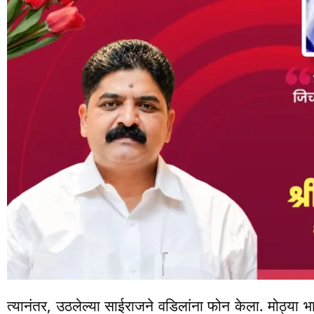
त्यानंतर, उठलेल्या साईराजने वडिलांना फोन केला. मोठ्या भ