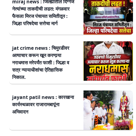
miraj news : जिल्ह्यातील दिग्गज
नेत्यांच्या ताकदीची लढत: मंगळवार
फैसला मिरज पंचायत समितीतून :
जिल्हा परिषदेचा सत्तेचा मार्ग
jat crime news : चिमुरडीवर
अत्याचार करून खून करणार्‍या
नराधमास मरेपर्यंत फाशी : जिल्हा व
सत्र न्यायाधीशांचा ऐतिहासिक
निकाल.
jayant patil news : कारखाना
कार्यस्थळावर राजारामबापूंना
अभिवादन