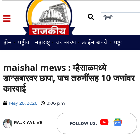
होम
राष्ट्रीय
महाराष्ट्र
राजकारण
क्राईम डायरी
राष्ट्रवादी
श
maishal mews : म्हैसाळमध्ये
डान्सबारवर छापा, पाच तरुणींसह 10 जणांवर
कारवाई
May 26, 2026
8:06 pm
RAJKIYA LIVE
FOLLOW US: