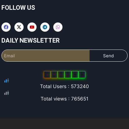
FOLLOW US
DAILY NEWSLETTER
Send
5
7
3
2
4
0
Total Users : 573240
Total views : 765651