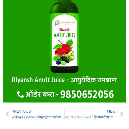
PREVIOUS
NEXT
kolhapur news : कोल्हापुरात कॉलेजमध्ये सोडायला वडील थांबले नाहीत, मुलाने उचलले टोकाचे पाऊल
kavtepiran news : हिंदकेसरींच्या घरात जन्मली एमबीबीएस डॉक्टर