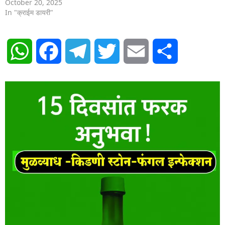
October 20, 2025
In "क्राईम डायरी"
WhatsApp
Facebook
Telegram
Twitter
Email
Share