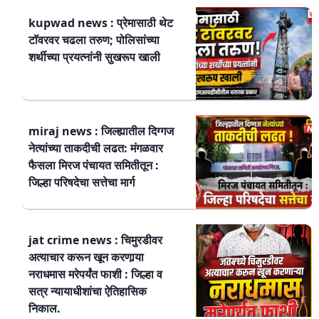
kupwad news : प्रेमासाठी थेट
टॉवरवर चढला तरुण; पोलिसांच्या
शर्थीच्या प्रयत्नांनी सुखरूप खाली
miraj news : जिल्ह्यातील दिग्गज
नेत्यांच्या ताकदीची लढत: मंगळवार
फैसला मिरज पंचायत समितीतून :
जिल्हा परिषदेचा सत्तेचा मार्ग
jat crime news : चिमुरडीवर
अत्याचार करून खून करणार्‍या
नराधमास मरेपर्यंत फाशी : जिल्हा व
सत्र न्यायाधीशांचा ऐतिहासिक
निकाल.