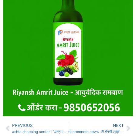
PREVIOUS
NEXT
ashta shopping centar : “आष्ट्याच्या अर्थव्यवस्थेला नवा आधार… विकासाला नवा विस्तार!”
dharmendra news : ही मॅनची एक्झीट : अभिनेते धर्मेंद्र अनंतात विलीन, सनी देओलने दिला मुखाग्नी