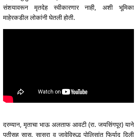
संशयावरून मृतदेह स्वीकारणार नाही, अशी भूमिका
माहेरकडील लोकांनी घेतली होती.
दरम्यान, मृताचा भाऊ अलताफ आवटी (रा. जयसिंगपूर) याने
पतीसह सासू, सासरा व जावेविरूद्ध पोलिसांत फिर्याद दिली