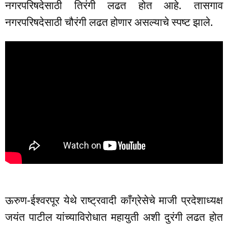
नगरपरिषदेसाठी तिरंगी लढत होत आहे. तासगाव
नगरपरिषदेसाठी चौरंगी लढत होणार असल्याचे स्पष्ट झाले.
ऊरुण-ईश्वरपूर येथे राष्ट्रवादी काँग्रेसेचे माजी प्रदेशाध्यक्ष
जयंत पाटील यांच्याविरोधात महायुती अशी दुरंगी लढत होत