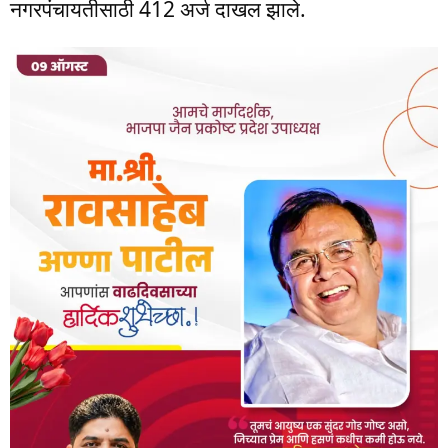
नगरपंचायतीसाठी 412 अर्ज दाखल झाले.