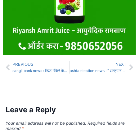
PREVIOUS
NEXT
sangli bank news : जिल्हा बँकेने केवायसीसाठी 6 लाख खाती गोठवली
ashta election news : “ आष्ट्यात पाणीपुरवठ्याची क्रांती… जनतेच्या दारात नवजीवनाची धार”
Leave a Reply
Your email address will not be published.
Required fields are
marked
*