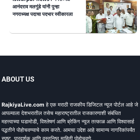
आनंदराव मलगुंडे यांनी पुन्हा
नगराध्यक्ष पदाचा पदभार स्वीकारला
ABOUT US
RajkiyaLive.com
हे एक मराठी राजकीय डिजिटल न्यूज पोर्टल आहे जे
आपल्याला देशभरातील तसेच महाराष्ट्रातील राजकारणाशी संबंधित
महत्त्वाच्या घडामोडी, विश्लेषणं आणि ब्रेकिंग न्यूज तत्काळ आणि विश्वासार्ह
पद्धतीने पोहोचवण्याचे काम करते. आमचा उद्देश आहे सामान्य नागरिकांपर्यंत
स्पष्ट, पारदर्शक आणि वस्तुनिष्ठ माहिती पोहोचवणे.