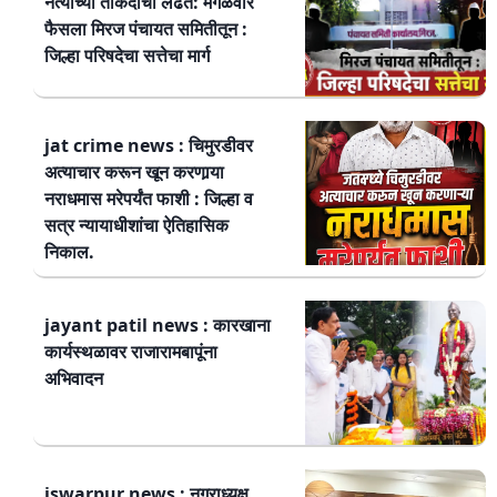
नेत्यांच्या ताकदीची लढत: मंगळवार
फैसला मिरज पंचायत समितीतून :
जिल्हा परिषदेचा सत्तेचा मार्ग
jat crime news : चिमुरडीवर
अत्याचार करून खून करणार्‍या
नराधमास मरेपर्यंत फाशी : जिल्हा व
सत्र न्यायाधीशांचा ऐतिहासिक
निकाल.
jayant patil news : कारखाना
कार्यस्थळावर राजारामबापूंना
अभिवादन
iswarpur news : नगराध्यक्ष