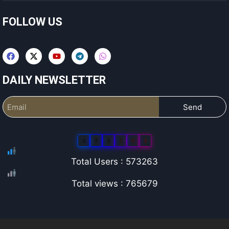
FOLLOW US
DAILY NEWSLETTER
Send
5
7
3
2
6
3
Total Users : 573263
Total views : 765679