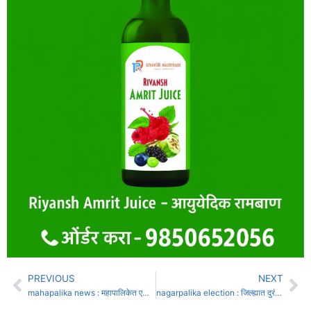
PREVIOUS
NEXT
mahapalika news : महापालिकेत एकूण मतांच्या 6 टक्के दुबार मते
nagarpalika election : जिल्ह्यात दुरंगी, तिरंगी लढती, तासगावला चौरंगी