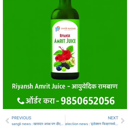
PREVIOUS
NEXT
sangli news : खासदार अपक्ष पण डीएनए काँग्रेसचाच : आ. जयंत पाटील
election news : ‘इलेक्शन फिव्हर’मध्ये ३१ डिसेंबर : उमेदवारांच्या खिशावर फटकारा!