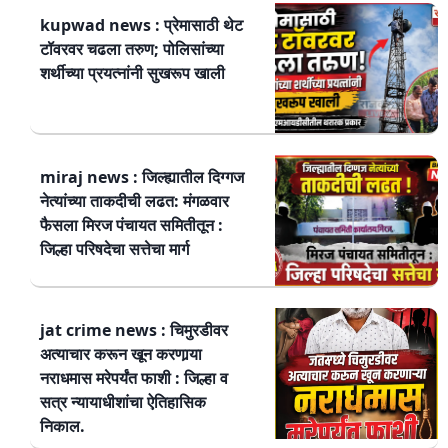
kupwad news : प्रेमासाठी थेट
टॉवरवर चढला तरुण; पोलिसांच्या
शर्थीच्या प्रयत्नांनी सुखरूप खाली
miraj news : जिल्ह्यातील दिग्गज
नेत्यांच्या ताकदीची लढत: मंगळवार
फैसला मिरज पंचायत समितीतून :
जिल्हा परिषदेचा सत्तेचा मार्ग
jat crime news : चिमुरडीवर
अत्याचार करून खून करणार्‍या
नराधमास मरेपर्यंत फाशी : जिल्हा व
सत्र न्यायाधीशांचा ऐतिहासिक
निकाल.