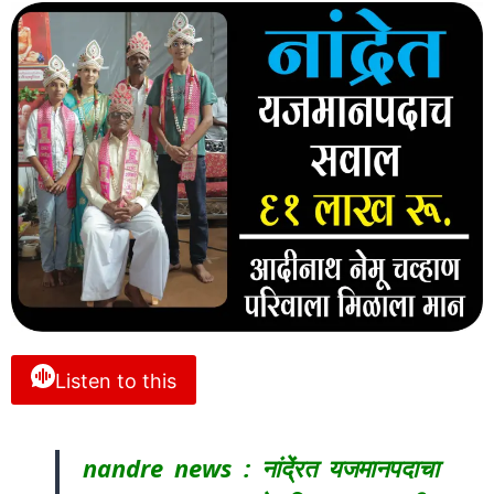
Listen to this
nandre news : नांदे्ंरत यजमानपदाचा