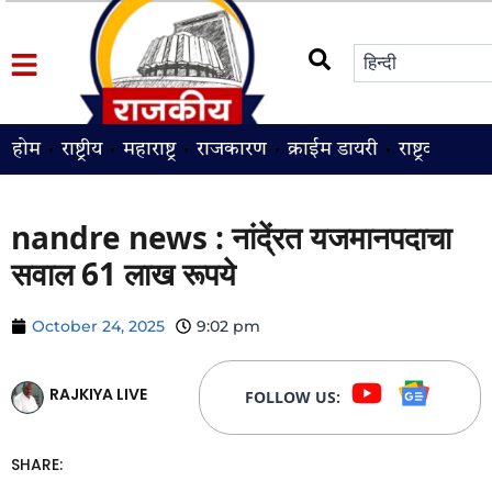
होम
राष्ट्रीय
महाराष्ट्र
राजकारण
क्राईम डायरी
राष्ट्रवादी
श
nandre news : नांदे्ंरत यजमानपदाचा
सवाल 61 लाख रूपये
October 24, 2025
9:02 pm
RAJKIYA LIVE
FOLLOW US:
SHARE: