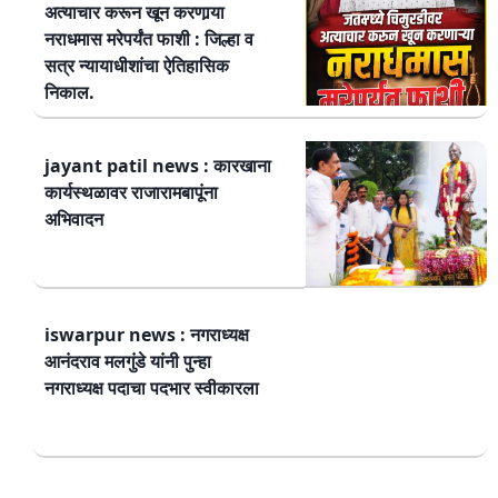
अत्याचार करून खून करणार्‍या
नराधमास मरेपर्यंत फाशी : जिल्हा व
सत्र न्यायाधीशांचा ऐतिहासिक
निकाल.
jayant patil news : कारखाना
कार्यस्थळावर राजारामबापूंना
अभिवादन
iswarpur news : नगराध्यक्ष
आनंदराव मलगुंडे यांनी पुन्हा
नगराध्यक्ष पदाचा पदभार स्वीकारला