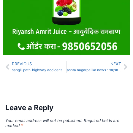
PREVIOUS
NEXT
sangli-peth-highway accident news : लक्ष्मी फाट्यावर भरधाव कारच्या धडकेत वृद्ध ठार, तिघे गंभीर जखमी
ashta nagarpalika news : आष्ट्यात नगराध्यक्ष पदासह सह सर्व जागा एकदिलाने सर्व लढणार
Leave a Reply
Your email address will not be published.
Required fields are
marked
*