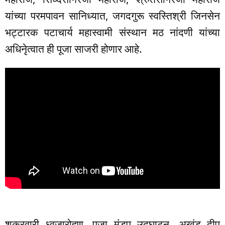
यांच्या परमपावन सानिध्यात, जगदगुरू स्वस्तिश्री जिनसेन
भट्टारक पटाचार्य महास्वामी संस्थान मठ नांदणी यांच्या
अधिनेृत्वात ही पूजा साजरी होणार आहे.
शुक्रवारी ध्वजारोहण, पूजा मंडप उद्घाटन, अखंड दीप