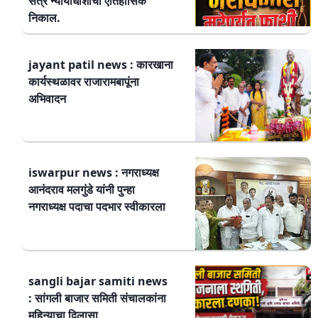
सत्र न्यायाधीशांचा ऐतिहासिक
निकाल.
jayant patil news : कारखाना
कार्यस्थळावर राजारामबापूंना
अभिवादन
iswarpur news : नगराध्यक्ष
आनंदराव मलगुंडे यांनी पुन्हा
नगराध्यक्ष पदाचा पदभार स्वीकारला
sangli bajar samiti news
: सांगली बाजार समिती संचालकांना
महिन्याचा दिलासा