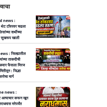
वाचा
 news :
ठी थेट टॉवरवर चढला
सांच्या शर्थीच्या
नी सुखरूप खाली
ws : जिल्ह्यातील
्यांच्या ताकदीची
ळवार फैसला मिरज
ितीतून : जिल्हा
त्तेचा मार्ग
me news :
र अत्याचार करून खून
नराधमास मरेपर्यंत