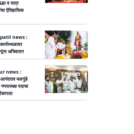
ल्हा व सत्र
ांचा ऐतिहासिक
patil news :
कार्यस्थळावर
पूंना अभिवादन
ur news :
ष आनंदराव मलगुंडे
हा नगराध्यक्ष पदाचा
वीकारला