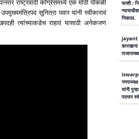
ानंतर राष्ट्रवादी काँग्रेसमध्ये एक मोठी पोकळी
फाशी : जि
न्यायाधीश
 उपमुख्यमंत्रिपद सुनित्रा पवार यांनी स्वीकारावं
निकाल.
ुखपदही त्यांच्याकडेच राहावं यासाठी अनेकजण
jayant 
कारखाना 
राजारामबा
iswarp
नगराध्यक्
यांनी पुन्
पदभार स्