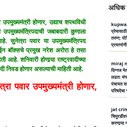
अधिक 
 उपमुख्यमंत्री होणार, उद्याच शपथविधी
kupwad
ा उपमुख्यमंत्रिपदाची जबाबदारी कुणाला
प्रेमासा
तरुण; पोलि
 सुनेत्रा पवार या उपमुख्यमंत्रिपद
प्रयत्नां
ईन बॉक्सचे प्रमुख नरेश अरोरा हे तसा
ी आहे. शनिवारी होणार्‍या राष्ट्रवादीच्या
miraj ne
तेपदी निवड होणार असल्याची माहिती आहे.
दिग्गज नेत
लढत: मंग
्रा पवार उपमुख्यमंत्री होणार,
पंचायत सम
परिषदेचा स
jat cri
चिमुरडीव
करणार्‍या 