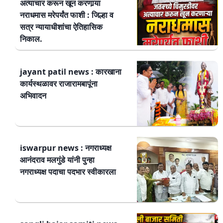
अत्याचार करून खून करणार्‍या
नराधमास मरेपर्यंत फाशी : जिल्हा व
सत्र न्यायाधीशांचा ऐतिहासिक
निकाल.
jayant patil news : कारखाना
कार्यस्थळावर राजारामबापूंना
अभिवादन
iswarpur news : नगराध्यक्ष
आनंदराव मलगुंडे यांनी पुन्हा
नगराध्यक्ष पदाचा पदभार स्वीकारला