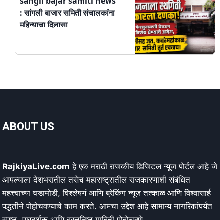
sangli bajar samiti news
: सांगली बाजार समिती संचालकांना
महिन्याचा दिलासा
ABOUT US
RajkiyaLive.com
हे एक मराठी राजकीय डिजिटल न्यूज पोर्टल आहे जे
आपल्याला देशभरातील तसेच महाराष्ट्रातील राजकारणाशी संबंधित
महत्त्वाच्या घडामोडी, विश्लेषणं आणि ब्रेकिंग न्यूज तत्काळ आणि विश्वासार्ह
पद्धतीने पोहोचवण्याचे काम करते. आमचा उद्देश आहे सामान्य नागरिकांपर्यंत
स्पष्ट, पारदर्शक आणि वस्तुनिष्ठ माहिती पोहोचवणे.