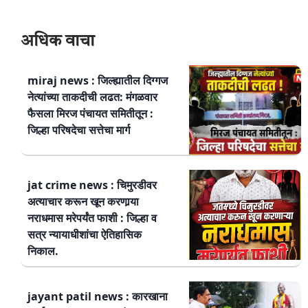
अधिक वाचा
miraj news : जिल्ह्यातील दिग्गज
नेत्यांच्या ताकदीची लढत: मंगळवार
फैसला मिरज पंचायत समितीतून :
जिल्हा परिषदेचा सत्तेचा मार्ग
jat crime news : चिमुरडीवर
अत्याचार करून खून करणार्‍या
नराधमास मरेपर्यंत फाशी : जिल्हा व
सत्र न्यायाधीशांचा ऐतिहासिक
निकाल.
jayant patil news : कारखाना