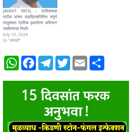
JAYANT PATIL : प्रतिकदादा
पाटील यांच्या वाढदिवसानिमित्त संपूर्ण
तालुक्यात ‘प्रतिक वृक्षारोपण अभियान’
राबविण्याचा निर्धार
July 10, 2024
In "सांगली"
WhatsApp
Facebook
Telegram
Twitter
Email
Share