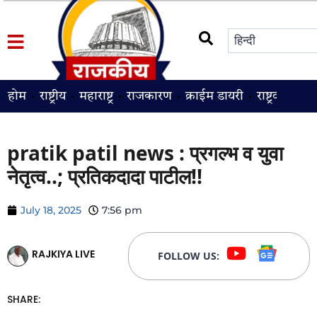
होम
राष्ट्रीय
महाराष्ट्र
राजकारण
क्राईम डायरी
राष्ट्रवादी
श
pratik patil news : प्रगल्भ व युवा
नेतृत्व..; प्रतिकदादा पाटील!!
July 18, 2025
7:56 pm
RAJKIYA LIVE
FOLLOW US:
SHARE: